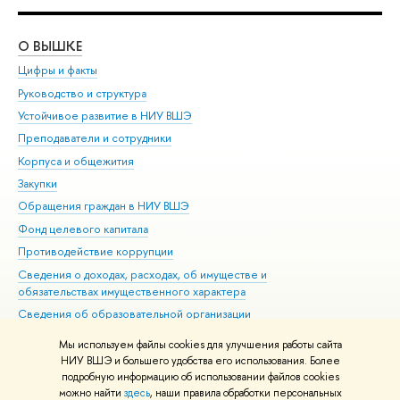
О ВЫШКЕ
ОБ
Цифры и факты
Ли
Руководство и структура
Дов
Устойчивое развитие в НИУ ВШЭ
Ол
Преподаватели и сотрудники
При
Корпуса и общежития
Вы
Закупки
При
Обращения граждан в НИУ ВШЭ
Ас
Фонд целевого капитала
До
Противодействие коррупции
Цен
Сведения о доходах, расходах, об имуществе и
Би
обязательствах имущественного характера
Об
Сведения об образовательной организации
Обр
Людям с ограниченными возможностями здоровья
Мы используем файлы cookies для улучшения работы сайта
Единая платежная страница
НИУ ВШЭ и большего удобства его использования. Более
подробную информацию об использовании файлов cookies
Работа в Вышке
можно найти
здесь
, наши правила обработки персональных