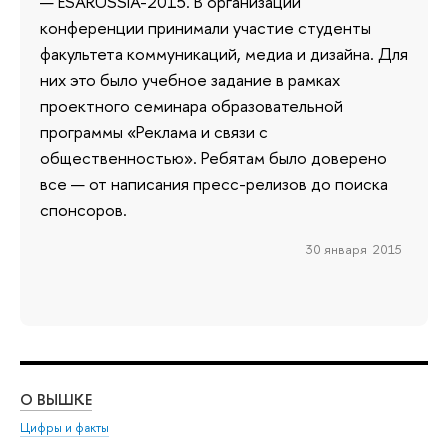
— ESARUSSIA-2015. В организации
конференции принимали участие студенты
факультета коммуникаций, медиа и дизайна. Для
них это было учебное задание в рамках
проектного семинара образовательной
программы «Реклама и связи с
общественностью». Ребятам было доверено
все — от написания пресс-релизов до поиска
спонсоров.
30 января 2015
О ВЫШКЕ
ОБ
Цифры и факты
Ли