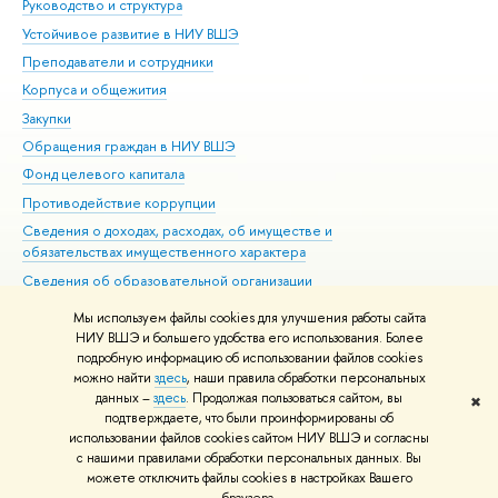
Руководство и структура
Дов
Устойчивое развитие в НИУ ВШЭ
Ол
Преподаватели и сотрудники
При
Корпуса и общежития
Вы
Закупки
При
Обращения граждан в НИУ ВШЭ
Ас
Фонд целевого капитала
До
Противодействие коррупции
Цен
Сведения о доходах, расходах, об имуществе и
Би
обязательствах имущественного характера
Об
Сведения об образовательной организации
Обр
Людям с ограниченными возможностями здоровья
Мы используем файлы cookies для улучшения работы сайта
Единая платежная страница
НИУ ВШЭ и большего удобства его использования. Более
подробную информацию об использовании файлов cookies
Работа в Вышке
можно найти
здесь
, наши правила обработки персональных
данных –
здесь
. Продолжая пользоваться сайтом, вы
✖
Редактору
подтверждаете, что были проинформированы об
© НИУ ВШЭ 1993–2026
Адреса и контакты
Условия использования
использовании файлов cookies сайтом НИУ ВШЭ и согласны
с нашими правилами обработки персональных данных. Вы
материалов
Политика конфиденциальности
Карта сайта
можете отключить файлы cookies в настройках Вашего
Шрифты HSE Sans и HSE Slab разработаны в
Школе дизайна НИУ ВШЭ