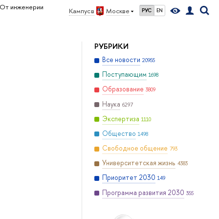
От инженерии
Кампус в
Москве
РУС
EN
РУБРИКИ
Все новости
20955
Поступающим
1698
Образование
3809
Наука
6297
Экспертиза
1110
Общество
1498
Свободное общение
793
Университетская жизнь
4383
Приоритет 2030
149
Программа развития 2030
355