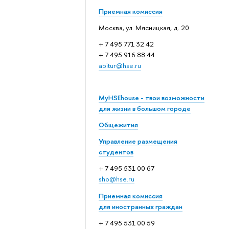
Приемная комиссия
Москва, ул. Мясницкая, д. 20
+ 7 495 771 32 42
+ 7 495 916 88 44
abitur@hse.ru
MyHSEhouse - твои возможности
для жизни в большом городе
Общежития
Управление размещения
студентов
+ 7 495 531 00 67
sho@hse.ru
Приемная комиссия
для иностранных граждан
+ 7 495 531 00 59