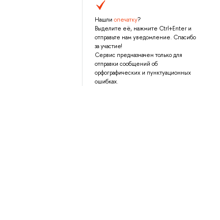
Нашли
опечатку
?
Выделите её, нажмите Ctrl+Enter и
отправьте нам уведомление. Спасибо
за участие!
Сервис предназначен только для
отправки сообщений об
орфографических и пунктуационных
ошибках.