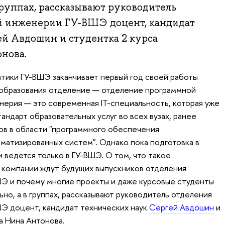
группах, рассказывают руководитель
й инженерии ГУ-ВШЭ доцент, кандидат
й Авдошин и студентка 2 курса
нова.
тики ГУ-ВШЭ заканчивает первый год своей работы
 образования отделение — отделение программной
ерия — это современная IT-специальность, которая уже
андарт образовательных услуг во всех вузах, ранее
ов в области "программного обеспечения
оматизированных систем". Однако пока подготовка в
ведется только в ГУ-ВШЭ. О том, что такое
 компании ждут будущих выпускников отделения
Э и почему многие проекты и даже курсовые студенты
но, а в группах, рассказывают руководитель отделения
Э доцент, кандидат технических наук
Сергей Авдошин
и
а Нина Антонова.