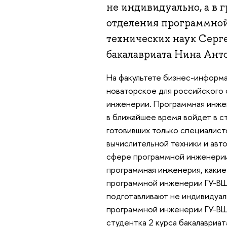
не индивидуально, а в 
отделения программно
технических наук Серге
бакалавриата Нина Анто
На факультете бизнес-информа
новаторское для российского
инженерии. Программная инжен
в ближайшее время войдет в ст
готовивших только специалист
вычислительной техники и авт
сфере программной инженерии 
программная инженерия, какие
программной инженерии ГУ-ВШ
подготавливают не индивидуаль
программной инженерии ГУ-ВШ
студентка 2 курса бакалавриат