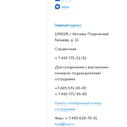
Max
Главный корпус
109028, г. Москва, Покровский
бульвар, д. 11
Справочная:
+ 7 495 771-32-32
Для соединения с внутренним
номером подразделения/
сотрудника:
+7 495 531-00-00
+ 7 495 772-95-90
Узнать телефонный номер
сотрудника
Факс: + 7 495 628-79-31
hse@hse.ru