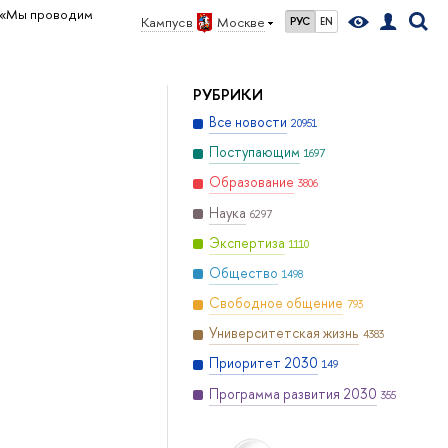
«Мы проводим
Кампус в
Москве
РУС
EN
РУБРИКИ
Все новости
20951
Поступающим
1697
Образование
3806
Наука
6297
Экспертиза
1110
Общество
1498
Свободное общение
793
Университетская жизнь
4383
Приоритет 2030
149
Программа развития 2030
355