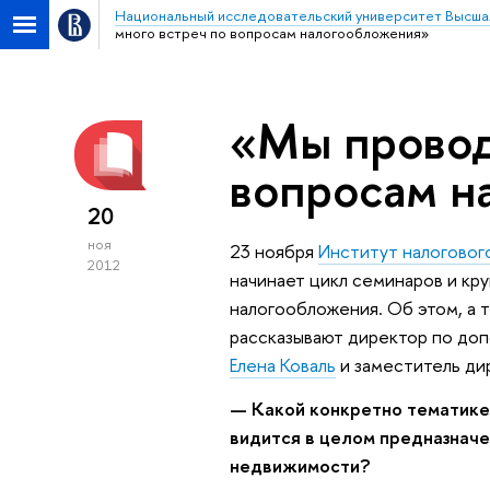
Национальный исследовательский университет Высша
много встреч по вопросам налогообложения»
«Мы провод
вопросам н
20
ноя
23 ноября
Институт налогово
2012
начинает цикл семинаров и кр
налогообложения. Об этом, а т
рассказывают директор по до
Елена Коваль
и заместитель ди
— Какой конкретно тематике
видится в целом предназнач
недвижимости?