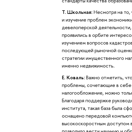
стандарты качества образован
Т. Школьная:
Несмотря на то,
и изучение проблем экономики
девелоперской деятельности,
проявились в орбите интересо
изучением вопросов кадастро
последующей рыночной оценки
стратегии имущественного нал
именно недвижимость.
Е. Коваль:
Важно отметить, что
проблемы, сочетающие в себе
налогообложение, можно толь
Благодаря поддержке руковод
института, такая база была с
оснащено передовой компьюте
высокоскоростным доступом в
позволило вести научную и обр