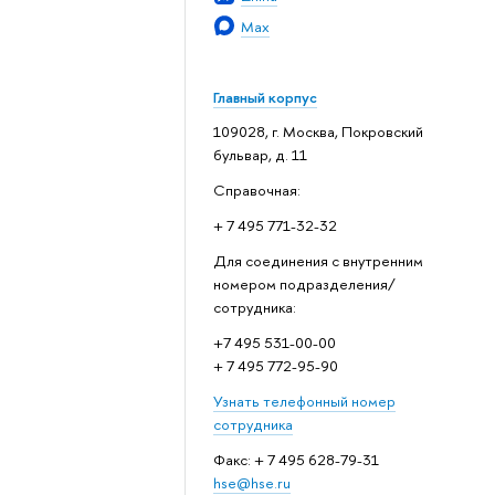
Max
Главный корпус
109028, г. Москва, Покровский
бульвар, д. 11
Справочная:
+ 7 495 771-32-32
Для соединения с внутренним
номером подразделения/
сотрудника:
+7 495 531-00-00
+ 7 495 772-95-90
Узнать телефонный номер
сотрудника
Факс: + 7 495 628-79-31
hse@hse.ru