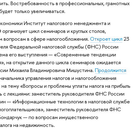
ить. Востребованность в профессиональных, грамотных
будет только увеличиваться.
экономики Институт налогового менеджмента и
рганизует цикл семинаров и круглых столов,
м вопросам в сфере налогообложения.
Откроет цикл
23
теля Федеральной налоговой службы (ФНС) России
 Тема его выступления — «Современные тенденции
», на открытие данного цикла семинаров ожидается
сии Михаила Владимировича Мишустина.
Продолжится
ачальника управления налогов и налогообложения
на тему «Вопросы и проблемы уплаты налога на прибыль
ь с лекциями: заместитель руководителя ФНС России
ин — «Информационные технологии в налоговой службе
алогоплательщиков», заместитель руководителя ФНС
Бондарчук — по вопросам имущественного
алога на недвижимость.