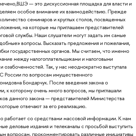
мечено,ВШЭ — это дискуссионная площадка для власти и
уделяем особое внимание их взаимодействию. Прежде
количество семинаров и круглых столов, посвященных
ложения, на которые мы приглашаем представителей
говой службы. Наши слушатели могут задать им самые
добные» вопросы. Высказать предложения и пожелания,
ибки государственных органов. Мы считаем, что именно
мание между налогоплательщиками и налоговыми
и озабоченностей. Так, у нас неоднократно выступала
С России по вопросам имущественного
нидовна Бондарчук. После введения закона о
, к которому очень много вопросов, мы приглашали
ков данного закона — представителей Министерства
которые отвечают за его реализацию.
но работает со средствами массовой информации. К нам
ые деловые издания и телеканалы с просьбой выступить
ным вопросам, прокомментировать различные инициативы