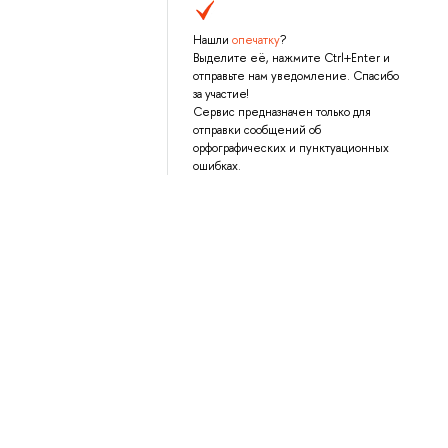
Нашли
опечатку
?
Выделите её, нажмите Ctrl+Enter и
отправьте нам уведомление. Спасибо
за участие!
Сервис предназначен только для
отправки сообщений об
орфографических и пунктуационных
ошибках.