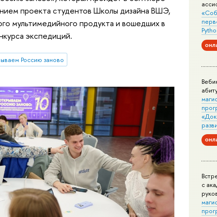
асси
ением проекта студентов Школы дизайна ВШЭ,
«Соб
перв
го мультимедийного продукта и вошедших в
Pytho
нкурса экспедиций.
онл
ываем Россию заново
Веби
абит
маги
прог
«Док
разв
онл
Встр
с ак
руко
маги
прог