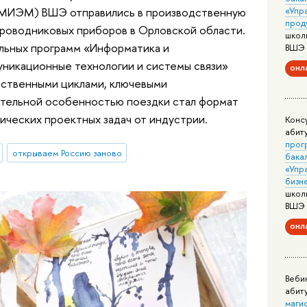
«Упр
 (МИЭМ) ВШЭ отправились в производственную
прод
проводниковых приборов в Орловской области.
школ
льных программ «Информатика и
ВШЭ
уникационные технологии и системы связи»
онл
дственными циклами, ключевыми
ительной особенностью поездки стал формат
ческих проектных задач от индустрии.
Конс
абит
прог
открываем Россию заново
бака
«Упр
бизн
школ
ВШЭ
онл
Веби
абит
маги