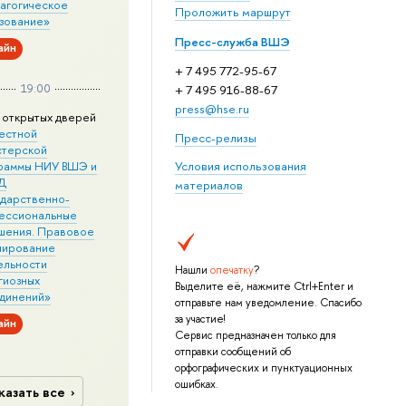
агогическое
Проложить маршрут
зование»
Пресс-служба ВШЭ
айн
+ 7 495 772-95-67
19:00
+ 7 495 916-88-67
press@hse.ru
 открытых дверей
естной
Пресс-релизы
стерской
раммы НИУ ВШЭ и
Условия использования
Д
материалов
ударственно-
ессиональные
шения. Правовое
лирование
ельности
Нашли
опечатку
?
гиозных
Выделите её, нажмите Ctrl+Enter и
динений»
отправьте нам уведомление. Спасибо
за участие!
айн
Сервис предназначен только для
отправки сообщений об
орфографических и пунктуационных
ошибках.
казать все