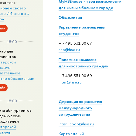
MyHSEhouse - твои возможности
стентов»:
для жизни в большом городе
ираем своего
ого ИИ-агента в
Общежития
n»
Управление размещения
айн
студентов
18:00
+ 7 495 531 00 67
sho@hse.ru
нар для
уриентов
Приемная комиссия
стерской
для иностранных граждан
раммы
азательное
+ 7 495 531 00 59
итие образования»
inter@hse.ru
айн
18:00
Дирекция по развитию
международного
еча абитуриентов
сотрудничества
адемическим
водителем
inter_coop@hse.ru
стерской
раммы
Карта зданий