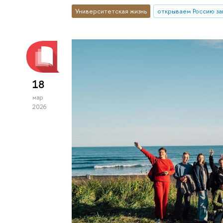
Университетская жизнь
открываем Россию з
18
мар
2026