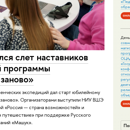
«Пед
обра
онл
День
совм
маги
прог
лся слет наставников
ОЦА
«Гос
й программы
конф
отно
заново»
регу
деят
рели
денческих экспедиций дал старт юбилейному
объе
 заново». Организаторами выступили НИУ ВШЭ
онл
й «Россия — страна возможностей» и
м путешествие» при поддержке Русского
наний «Машук».
По