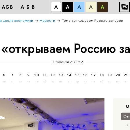
АБВ
АБВ
А
А
А
А
А
я школа экономики
Новости
Тема «открываем Россию заново»
 «открываем Россию з
Страница 1 из 3
6
7
8
9
10
11
12
13
14
15
16
17
18
19
20
21
пн
вт
ср
чт
пт
сб
вс
пн
вт
ср
чт
пт
сб
вс
пн
вт
М
Сег
Ч