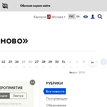
Обычная версия сайта
Кампус в
Москве
РУС
EN
аново»
22
23
24
25
26
27
28
29
30
31
1
2
3
4
5
6
ср
чт
пт
сб
вс
пн
вт
ср
чт
пт
сб
вс
пн
вт
ср
чт
Август 2026
12
РУБРИКИ
ЕРОПРИЯТИЯ
Все новости
одня
Завтра
Поступающим
етверг, 6 августа
Образование