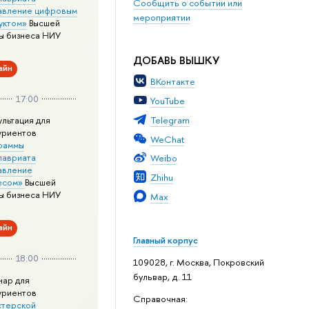
Сообщить о событии или
авление цифровым
мероприятии
уктом»
Высшей
ы бизнеса НИУ
ДОБАВЬ ВЫШКУ
айн
ВКонтакте
17:00
YouTube
Telegram
ультация для
уриентов
WeChat
раммы
лавриата
Weibo
авление
Zhihu
есом»
Высшей
ы бизнеса НИУ
Max
айн
Главный корпус
18:00
109028, г. Москва, Покровский
бульвар, д. 11
нар для
уриентов
Справочная:
стерской