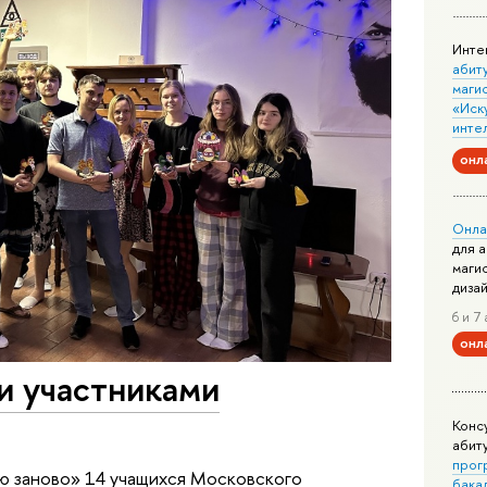
Инте
абит
маги
«Иск
инте
онл
Онла
для 
маги
диза
6 и 7 
онл
 участниками
в
Конс
абит
прог
ю заново» 14 учащихся Московского
бака