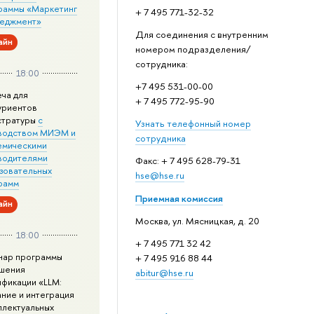
раммы «Маркетинг
+ 7 495 771-32-32
неджмент»
Для соединения с внутренним
айн
номером подразделения/
сотрудника:
18:00
+7 495 531-00-00
еча для
+ 7 495 772-95-90
уриентов
стратуры
с
Узнать телефонный номер
водством МИЭМ и
сотрудника
емическими
водителями
Факс: + 7 495 628-79-31
зовательных
hse@hse.ru
рамм
Приемная комиссия
айн
Москва, ул. Мясницкая, д. 20
18:00
+ 7 495 771 32 42
нар программы
+ 7 495 916 88 44
шения
abitur@hse.ru
ификации «LLM:
ание и интеграция
ллектуальных