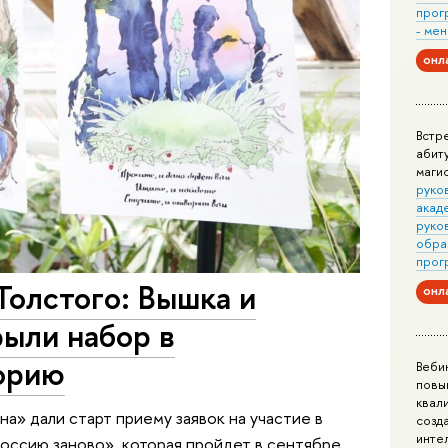
прог
- ме
онл
Встр
абит
маги
руко
акад
руко
обра
прог
Толстого: Вышка и
онл
ыли набор в
орию
Веби
повы
квал
а» дали старт приему заявок на участие в
созд
инте
оссию заново», которая пройдет в сентябре