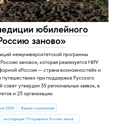
педиции юбилейного
Россию заново»
диций межуниверситетской программы
Россию заново», которая реализуется НИУ
формой «Россия — страна возможностей» и
м путешествие» при поддержке Русского
 совет утвердил 35 региональных заявок, в
етов и 23 организации.
ия 2030
Вышка социальная
экспедиции “Открываем Россию заново”