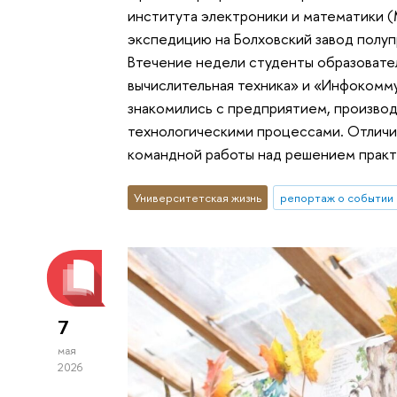
института электроники и математики
экспедицию на Болховский завод полу
Втечение недели студенты образовате
вычислительная техника» и «Инфокомм
знакомились с предприятием, произво
технологическими процессами. Отлич
командной работы над решением практи
Университетская жизнь
репортаж о событии
7
мая
2026