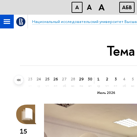
A
A
A
АБВ
Национальный исследовательский университет Высша
Тема
20
21
22
23
24
25
26
27
28
29
30
1
2
3
4
5
сб
вс
пн
вт
ср
чт
пт
сб
вс
пн
вт
ср
чт
пт
сб
вс
Июль 2026
15