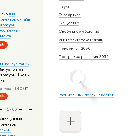
Наука
нсив
для
Экспертиза
уриентов онлайн-
Общество
стратуры
усственный
Свободное общение
ллект»
Университетская жизнь
айн
Приоритет 2030
Программа развития 2030
йн консультации
абитуриентов
стратуры Школы
йна
августа в 14:00
Расширенный поиск новостей
айн
17:00
ультация для
уриентов
раммы
лавриата