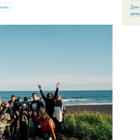
аново
Дни 
двер