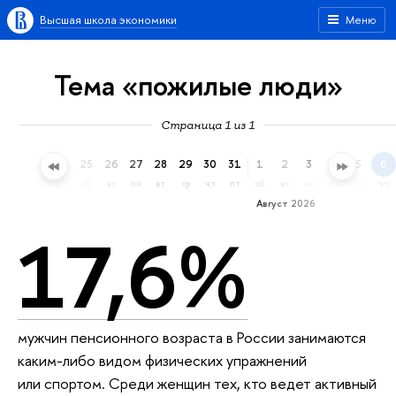
Высшая школа экономики
Меню
Тема «пожилые люди»
Страница 1 из 1
22
23
24
25
26
27
28
29
30
31
1
2
3
4
5
6
ср
чт
пт
сб
вс
пн
вт
ср
чт
пт
сб
вс
пн
вт
ср
чт
Август 2026
17,6%
мужчин пенсионного возраста в России занимаются
каким-либо видом физических упражнений
или спортом. Среди женщин тех, кто ведет активный