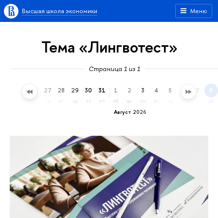
Высшая школа экономики
Меню
Тема «Лингвотест»
Страница 1 из 1
24
25
26
27
28
29
30
31
1
2
3
4
5
6
7
8
пт
сб
вс
пн
вт
ср
чт
пт
сб
вс
пн
вт
ср
чт
пт
сб
Август 2026