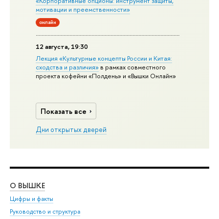
«Корпоративные опционы: инструмент защиты,
мотивации и преемственности»
онлайн
12 августа, 19:30
Лекция «Культурные концепты России и Китая:
сходства и различия»
в рамках совместного
проекта кофейни «Полдень» и «Вышки Онлайн»
Показать все
Дни открытых дверей
О ВЫШКЕ
ОБ
Цифры и факты
Ли
Руководство и структура
Дов