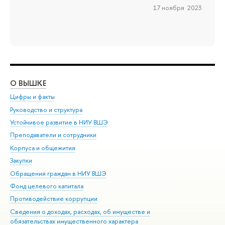
17 ноября 2023
О ВЫШКЕ
ОБ
Цифры и факты
Ли
Руководство и структура
Дов
Устойчивое развитие в НИУ ВШЭ
Ол
Преподаватели и сотрудники
При
Корпуса и общежития
Вы
Закупки
При
Обращения граждан в НИУ ВШЭ
Ас
Фонд целевого капитала
До
Противодействие коррупции
Цен
Сведения о доходах, расходах, об имуществе и
Би
обязательствах имущественного характера
Об