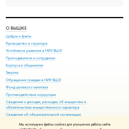
О ВЫШКЕ
ОБ
Цифры и факты
Ли
Руководство и структура
Дов
Устойчивое развитие в НИУ ВШЭ
Ол
Преподаватели и сотрудники
При
Корпуса и общежития
Вы
Закупки
При
Обращения граждан в НИУ ВШЭ
Ас
Фонд целевого капитала
До
Противодействие коррупции
Цен
Сведения о доходах, расходах, об имуществе и
Би
обязательствах имущественного характера
Об
Сведения об образовательной организации
Обр
Людям с ограниченными возможностями здоровья
Мы используем файлы cookies для улучшения работы сайта