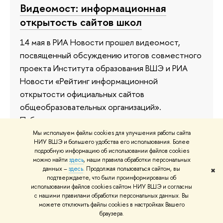
Видеомост: информационная
открытость сайтов школ
14 мая в РИА Новости прошел видеомост,
посвященный обсуждению итогов совместного
проекта Института образования ВШЭ и РИА
Новости «Рейтинг информационной
открытости официальных сайтов
общеобразовательных организаций».
Публикуем видеозапись.
Мы используем файлы cookies для улучшения работы сайта
14 мая 2013
НИУ ВШЭ и большего удобства его использования. Более
подробную информацию об использовании файлов cookies
можно найти
здесь
, наши правила обработки персональных
данных –
здесь
. Продолжая пользоваться сайтом, вы
✖
подтверждаете, что были проинформированы об
Студентки отделения статистики
использовании файлов cookies сайтом НИУ ВШЭ и согласны
с нашими правилами обработки персональных данных. Вы
— призеры всемирного конкурса
можете отключить файлы cookies в настройках Вашего
браузера.
25 апреля объявлены победители конкурса