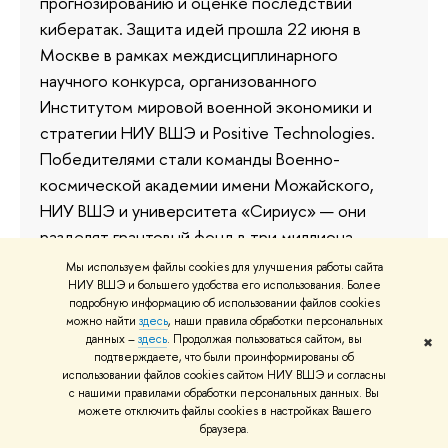
прогнозированию и оценке последствий
кибератак. Защита идей прошла 22 июня в
Москве в рамках междисциплинарного
научного конкурса, организованного
Институтом мировой военной экономики и
стратегии НИУ ВШЭ и Positive Technologies.
Победителями стали команды Военно-
космической академии имени Можайского,
НИУ ВШЭ и университета «Сириус» — они
разделят грантовый фонд в три миллиона
рублей и продолжат свои разработки под
Мы используем файлы cookies для улучшения работы сайта
руководством научных наставников.
НИУ ВШЭ и большего удобства его использования. Более
подробную информацию об использовании файлов cookies
можно найти
здесь
, наши правила обработки персональных
24 июня
данных –
здесь
. Продолжая пользоваться сайтом, вы
✖
подтверждаете, что были проинформированы об
использовании файлов cookies сайтом НИУ ВШЭ и согласны
с нашими правилами обработки персональных данных. Вы
можете отключить файлы cookies в настройках Вашего
Студенты Инженерно-
браузера.