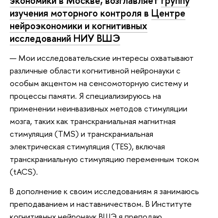
экономики в Москве
, возглавляет
группу
изучения моторного контроля
в
Центре
нейроэкономики и когнитивных
исследований НИУ ВШЭ
— Мои исследовательские интересы охватывают
различные области когнитивной нейронауки с
особым акцентом на сенсомоторную систему и
процессы памяти. Я специализируюсь на
применении неинвазивных методов стимуляции
мозга, таких как транскраниальная магнитная
стимуляция (TMS) и транскраниальная
электрическая стимуляция (TES), включая
транскраниальную стимуляцию переменным током
(tACS).
В дополнение к своим исследованиям я занимаюсь
преподаванием и наставничеством. В Институте
когнитивных нейронаук ВШЭ я преподаю