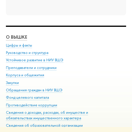
О ВЫШКЕ
ОБ
Цифры и факты
Ли
Руководство и структура
Дов
Устойчивое развитие в НИУ ВШЭ
Ол
Преподаватели и сотрудники
При
Корпуса и общежития
Вы
Закупки
При
Обращения граждан в НИУ ВШЭ
Ас
Фонд целевого капитала
До
Противодействие коррупции
Цен
Сведения о доходах, расходах, об имуществе и
Би
обязательствах имущественного характера
Об
Сведения об образовательной организации
Обр