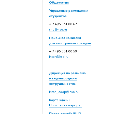
Общежития
Управление размещения
студентов
+ 7 495 531 00 67
sho@hse.ru
Приемная комиссия
для иностранных граждан
+ 7 495 531 00 59
inter@hse.ru
Дирекция по развитию
международного
сотрудничества
inter_coop@hse.ru
Карта зданий
Проложить маршрут
Пресс-служба ВШЭ