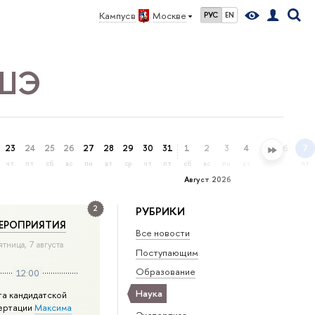
Кампус в
Москве
РУС
EN
ВШЭ
23
24
25
26
27
28
29
30
31
1
2
3
4
5
6
7
чт
пт
сб
вс
пн
вт
ср
чт
пт
сб
вс
пн
вт
ср
чт
пт
Август 2026
2
РУБРИКИ
ЕРОПРИЯТИЯ
Все новости
ятница, 7 августа
Поступающим
Образование
12:00
Наука
та кандидатской
ертации
Максима
Экспертиза