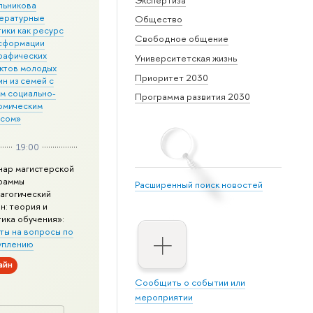
льникова
ературные
Общество
ики как ресурс
Свободное общение
сформации
рафических
Университетская жизнь
ктов молодых
Приоритет 2030
н из семей с
им социально-
Программа развития 2030
омическим
усом»
19:00
нар магистерской
раммы
Расширенный поиск новостей
агогический
н: теория и
тика обучения»:
ты на вопросы по
уплению
айн
Сообщить о событии или
мероприятии