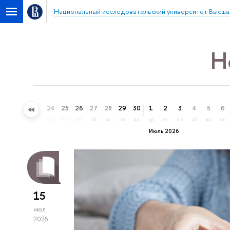
Национальный исследовательский университет Высша
Н
21
22
23
24
25
26
27
28
29
30
1
2
3
4
5
6
вс
пн
вт
ср
чт
пт
сб
вс
пн
вт
ср
чт
пт
сб
вс
пн
Июль 2026
15
июл
2026