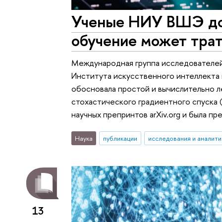
Ученые НИУ ВШЭ док
обучение может тра
Международная группа исследователей,
Института искусственного интеллекта
обосновала простой и вычислительно 
стохастического градиентного спуска 
научных препринтов arXiv.org и была п
Наука
публикации
исследования и аналити
13