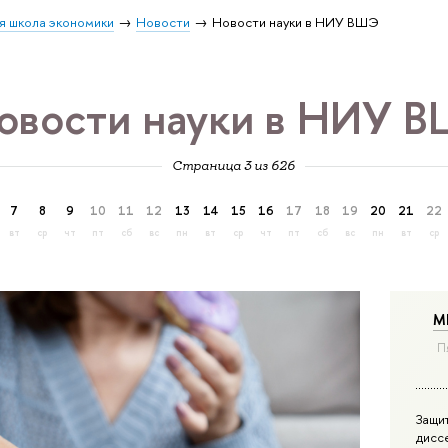
я школа экономики
Новости
Новости науки в НИУ ВШЭ
овости науки в НИУ 
Страница 3 из 626
7
8
9
10
11
12
13
14
15
16
17
18
19
20
21
22
вт
ср
чт
пт
сб
вс
пн
вт
ср
чт
пт
сб
вс
пн
вт
ср
М
П
Защи
дисс