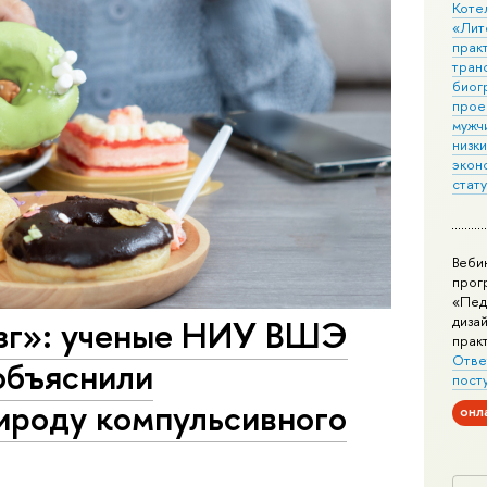
Коте
«Лит
практ
тран
биог
прое
мужчи
низк
экон
стат
Веби
прог
«Пед
озг»: ученые НИУ ВШЭ
дизай
прак
Отве
объяснили
пост
ироду компульсивного
онл