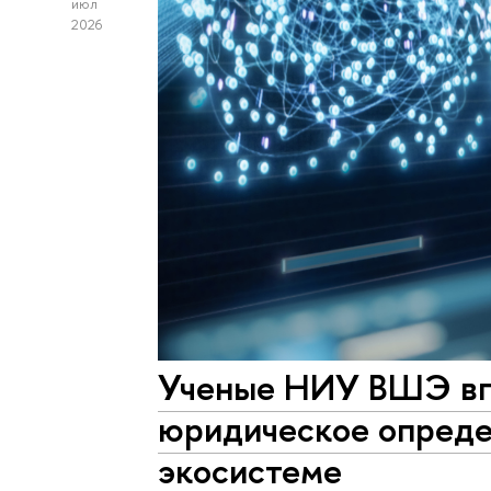
июл
2026
Ученые НИУ ВШЭ вп
юридическое опред
экосистеме