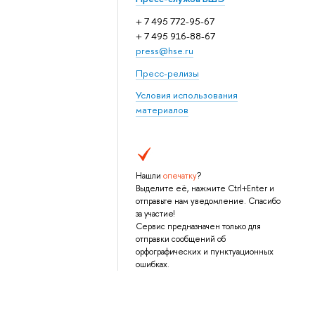
+ 7 495 772-95-67
+ 7 495 916-88-67
press@hse.ru
Пресс-релизы
Условия использования
материалов
Нашли
опечатку
?
Выделите её, нажмите Ctrl+Enter и
отправьте нам уведомление. Спасибо
за участие!
Сервис предназначен только для
отправки сообщений об
орфографических и пунктуационных
ошибках.