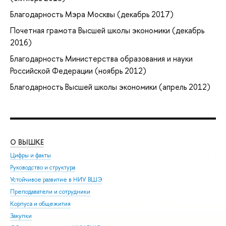
Благодарность Мэра Москвы (декабрь 2017)
Почетная грамота Высшей школы экономики (декабрь
2016)
Благодарность Министерства образования и науки
Российской Федерации (ноябрь 2012)
Благодарность Высшей школы экономики (апрель 2012)
О ВЫШКЕ
ОБ
Цифры и факты
Ли
Руководство и структура
Дов
Устойчивое развитие в НИУ ВШЭ
Ол
Преподаватели и сотрудники
При
Корпуса и общежития
Вы
Закупки
При