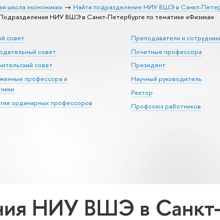
ая школа экономики»
Найти подразделение НИУ ВШЭ в Санкт-Пете
Подразделения НИУ ВШЭ в Санкт-Петербурге по тематике «Физика»
ый совет
Преподаватели и сотрудник
юдательный совет
Почетные профессора
ительский совет
Президент
уженные профессора и
Научный руководитель
тники
Ректор
егия ординарных профессоров
Профсоюз работников
ия НИУ ВШЭ в Санкт-