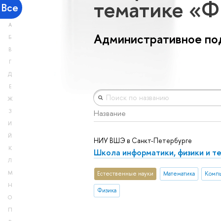
тематике «
Все
А
Административное по
Б
В
Г
Д
Е
Ж
З
Название
И
Й
НИУ ВШЭ в Санкт-Петербурге
К
Школа информатики, физики и т
Л
М
Естественные науки
Математика
Компь
Н
Физика
О
П