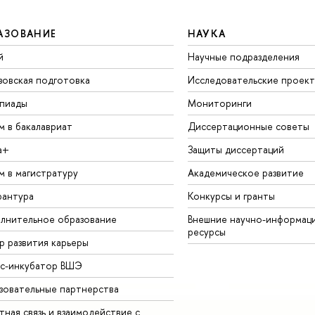
АЗОВАНИЕ
НАУКА
й
Научные подразделения
зовская подготовка
Исследовательские проек
пиады
Мониторинги
м в бакалавриат
Диссертационные советы
а+
Защиты диссертаций
м в магистратуру
Академическое развитие
рантура
Конкурсы и гранты
лнительное образование
Внешние научно-информац
ресурсы
р развития карьеры
ес-инкубатор ВШЭ
зовательные партнерства
ная связь и взаимодействие с