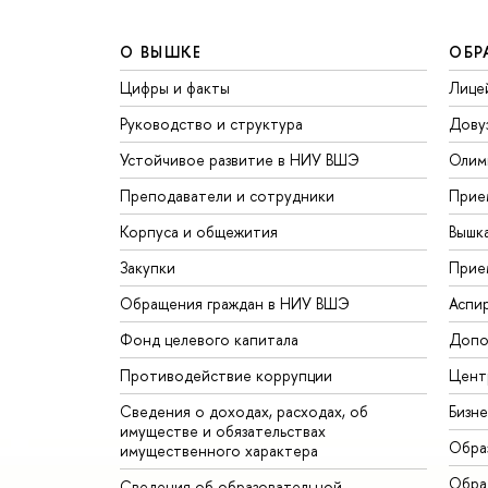
О ВЫШКЕ
ОБР
Цифры и факты
Лице
Руководство и структура
Дову
Устойчивое развитие в НИУ ВШЭ
Олим
Преподаватели и сотрудники
Прие
Корпуса и общежития
Вышк
Закупки
Прие
Обращения граждан в НИУ ВШЭ
Аспи
Фонд целевого капитала
Допо
Противодействие коррупции
Цент
Сведения о доходах, расходах, об
Бизн
имуществе и обязательствах
Обра
имущественного характера
Обрат
Сведения об образовательной