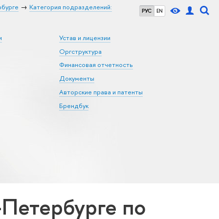
рбурге
Категория подразделений:
РУС
EN
и
Устав и лицензии
Оргструктура
Финансовая отчетность
Документы
Авторские права и патенты
Брендбук
Петербурге по