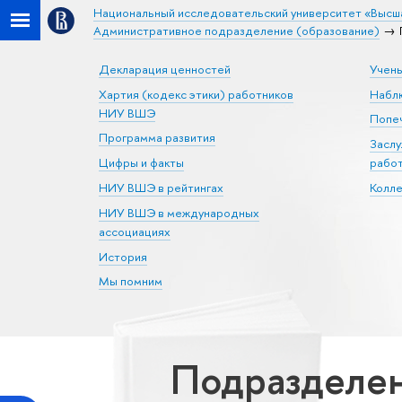
Национальный исследовательский университет «Высш
Административное подразделение (образование)
Декларация ценностей
Учен
Хартия (кодекс этики) работников
Набл
НИУ ВШЭ
Попеч
Программа развития
Засл
Цифры и факты
рабо
НИУ ВШЭ в рейтингах
Колл
НИУ ВШЭ в международных
ассоциациях
История
Мы помним
Подразделен