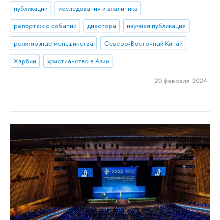
публикации
исследования и аналитика
репортаж о событии
диаспоры
научная публикация
религиозные меньшинства
Северо-Восточный Китай
Харбин
христианство в Азии
20 февраля 2024