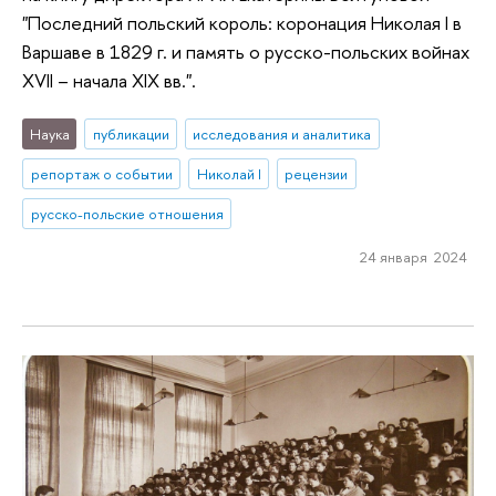
"Последний польский король: коронация Николая I в
Варшаве в 1829 г. и память о русско-польских войнах
XVII – начала XIX вв.".
Наука
публикации
исследования и аналитика
репортаж о событии
Николай I
рецензии
русско-польские отношения
24 января 2024