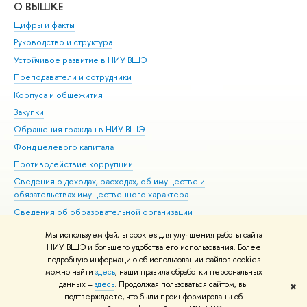
О ВЫШКЕ
ОБ
Цифры и факты
Ли
Руководство и структура
Дов
Устойчивое развитие в НИУ ВШЭ
Ол
Преподаватели и сотрудники
При
Корпуса и общежития
Вы
Закупки
При
Обращения граждан в НИУ ВШЭ
Ас
Фонд целевого капитала
До
Противодействие коррупции
Цен
Сведения о доходах, расходах, об имуществе и
Би
обязательствах имущественного характера
Об
Сведения об образовательной организации
Обр
Людям с ограниченными возможностями здоровья
Мы используем файлы cookies для улучшения работы сайта
Единая платежная страница
НИУ ВШЭ и большего удобства его использования. Более
подробную информацию об использовании файлов cookies
Работа в Вышке
можно найти
здесь
, наши правила обработки персональных
данных –
здесь
. Продолжая пользоваться сайтом, вы
✖
Редактору
подтверждаете, что были проинформированы об