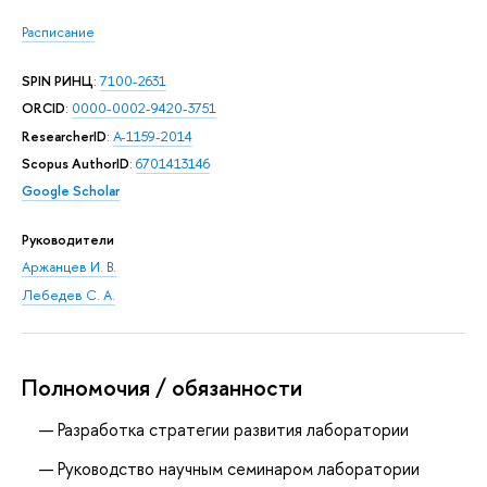
Расписание
SPIN РИНЦ
:
7100-2631
ORCID
:
0000-0002-9420-3751
ResearcherID
:
A-1159-2014
Scopus AuthorID
:
6701413146
Google Scholar
Руководители
Аржанцев И. В.
Лебедев С. А.
Полномочия / обязанности
Разработка стратегии развития лаборатории
Руководство научным семинаром лаборатории