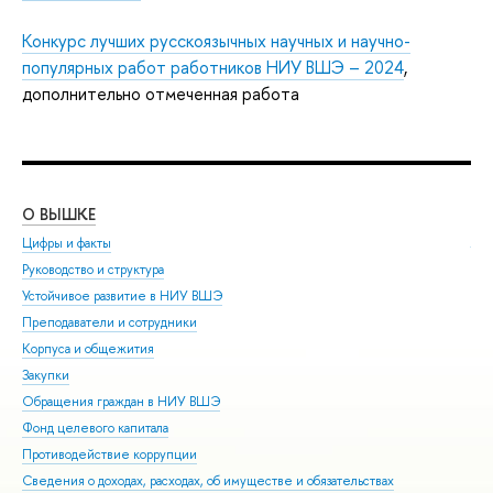
Конкурс лучших русскоязычных научных и научно-
популярных работ работников НИУ ВШЭ – 2024
,
дополнительно отмеченная работа
О ВЫШКЕ
ОБ
Цифры и факты
Ли
Руководство и структура
Дов
Устойчивое развитие в НИУ ВШЭ
Ол
Преподаватели и сотрудники
При
Корпуса и общежития
Вы
Закупки
При
Обращения граждан в НИУ ВШЭ
Асп
Фонд целевого капитала
Доп
Противодействие коррупции
Цен
Сведения о доходах, расходах, об имуществе и обязательствах
Биз