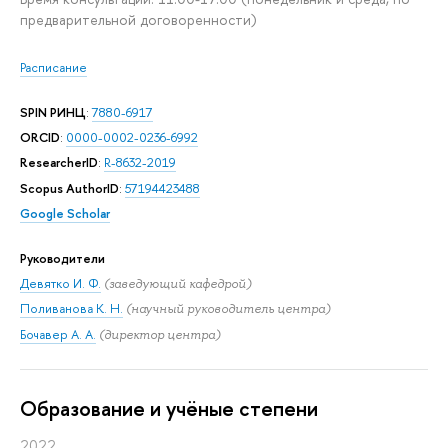
предварительной договоренности)
Расписание
SPIN РИНЦ
:
7880-6917
ORCID
:
0000-0002-0236-6992
ResearcherID
:
R-8632-2019
Scopus AuthorID
:
57194423488
Google Scholar
Руководители
Девятко И. Ф.
(заведующий кафедрой)
Поливанова К. Н.
(научный руководитель центра)
Бочавер А. А.
(директор центра)
Oбразование и учёные степени
2022