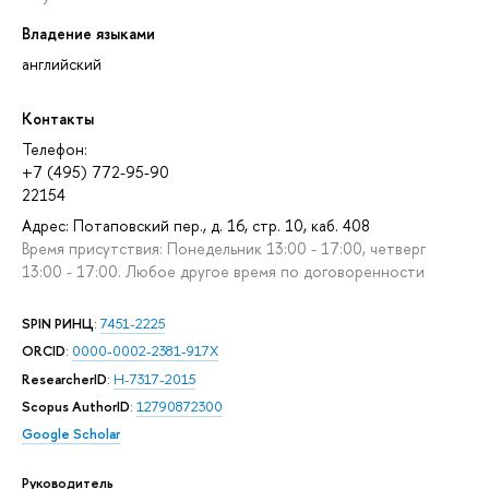
Владение языками
английский
Контакты
Телефон:
+7 (495) 772-95-90
22154
Адрес: Потаповский пер., д. 16, стр. 10, каб. 408
Время присутствия: Понедельник 13:00 - 17:00, четверг
13:00 - 17:00. Любое другое время по договоренности
SPIN РИНЦ
:
7451-2225
ORCID
:
0000-0002-2381-917X
ResearcherID
:
H-7317-2015
Scopus AuthorID
:
12790872300
Google Scholar
Руководитель