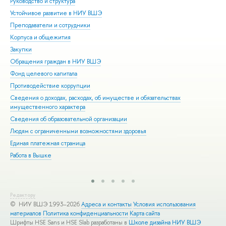
Руководство и структура
Дов
Устойчивое развитие в НИУ ВШЭ
Ол
Преподаватели и сотрудники
При
Корпуса и общежития
Вы
Закупки
При
Обращения граждан в НИУ ВШЭ
Асп
Фонд целевого капитала
Доп
Противодействие коррупции
Цен
Сведения о доходах, расходах, об имуществе и обязательствах
Биз
имущественного характера
Обр
Сведения об образовательной организации
Обр
Людям с ограниченными возможностями здоровья
Единая платежная страница
Работа в Вышке
Редактору
© НИУ ВШЭ 1993–2026
Адреса и контакты
Условия использования
материалов
Политика конфиденциальности
Карта сайта
Шрифты HSE Sans и HSE Slab разработаны в
Школе дизайна НИУ ВШЭ