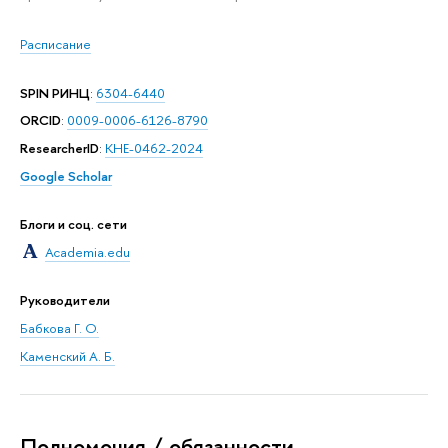
Расписание
SPIN РИНЦ
:
6304-6440
ORCID
:
0009-0006-6126-8790
ResearcherID
:
KHE-0462-2024
Google Scholar
Блоги и соц. сети
Academia.edu
Руководители
Бабкова Г. О.
Каменский А. Б.
Полномочия / обязанности