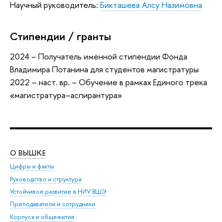
Научный руководитель:
Бикташева Алсу Назимовна
Стипендии / гранты
2024 – Получатель именной стипендии Фонда
Владимира Потанина для студентов магистратуры
2022 – наст. вр. – Обучение в рамках Единого трека
«магистратура–аспирантура»
О ВЫШКЕ
ОБ
Цифры и факты
Ли
Руководство и структура
Дов
Устойчивое развитие в НИУ ВШЭ
Ол
Преподаватели и сотрудники
При
Корпуса и общежития
Вы