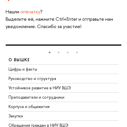
Нашли
опечатку
?
Выделите её, нажмите Ctrl+Enter и отправьте нам
уведомление. Спасибо за участие!
О ВЫШКЕ
Цифры и факты
Л
Руководство и структура
Д
Устойчивое развитие в НИУ ВШЭ
О
Преподаватели и сотрудники
П
Корпуса и общежития
В
Закупки
П
Обращения граждан в НИУ ВШЭ
А