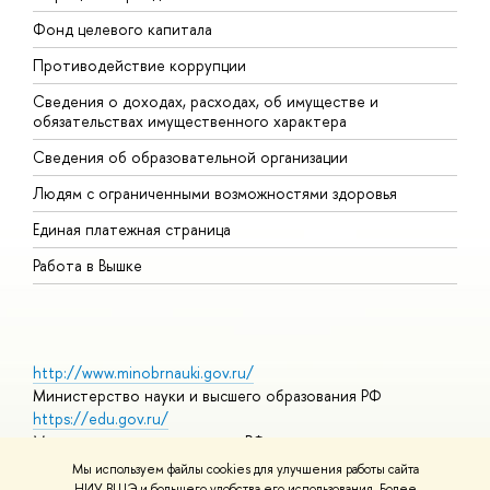
Фонд целевого капитала
Д
Противодействие коррупции
Ц
Сведения о доходах, расходах, об имуществе и
Б
обязательствах имущественного характера
О
Сведения об образовательной организации
О
Людям с ограниченными возможностями здоровья
Единая платежная страница
Работа в Вышке
http://www.minobrnauki.gov.ru/
Министерство науки и высшего образования РФ
https://edu.gov.ru/
Министерство просвещения РФ
https://elearning.hse.ru/mooc
Мы используем файлы cookies для улучшения работы сайта
Массовые открытые онлайн-курсы
НИУ ВШЭ и большего удобства его использования. Более