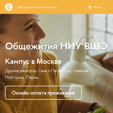
Высшая школа экономики
Меню
Общежития НИУ ВШЭ
Кампус в Москве
Другие кампусы:
Санкт-Петербург
,
Нижний
Новгород
,
Пермь
Онлайн-оплата проживания