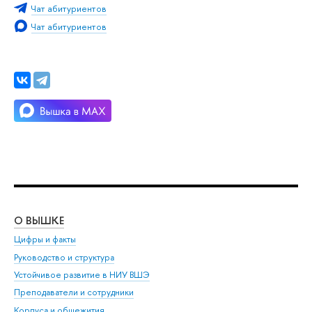
Чат абитуриентов
Чат абитуриентов
О ВЫШКЕ
ОБ
Цифры и факты
Ли
Руководство и структура
Дов
Устойчивое развитие в НИУ ВШЭ
Ол
Преподаватели и сотрудники
При
Корпуса и общежития
Вы