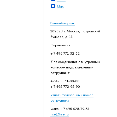
Max
Главный корпус
109028, г. Москва, Покровский
бульвар, д. 11
Справочная:
+ 7 495 771-32-32
Для соединения с внутренним
номером подразделения/
сотрудника:
+7 495 531-00-00
+ 7 495 772-95-90
Узнать телефонный номер
сотрудника
Факс: + 7 495 628-79-31
hse@hse.ru