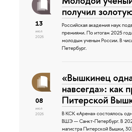
Молодой учены
получил золоту
13
Российская академия наук подв
июл
премиями. По итогам 2025 года
2026
молодым ученым России. В чи
Петербург.
«Вышкинец одн
навсегда»: как 
Питерской Выш
08
июл
В КСК «Арена» состоялось одн
2026
ВШЭ — Санкт-Петербург. В 202
магистра Питерской Вышки, 303