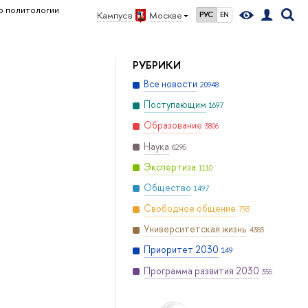
 политологии
Кампус в
Москве
РУС
EN
РУБРИКИ
Все новости
20948
Поступающим
1697
Образование
3806
Наука
6295
Экспертиза
1110
Общество
1497
Свободное общение
793
Университетская жизнь
4383
Приоритет 2030
149
Программа развития 2030
355