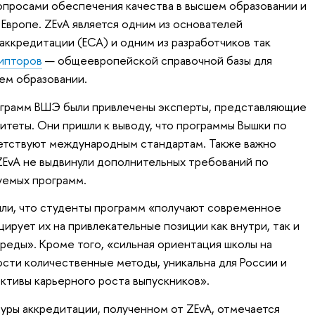
вопросами обеспечения качества в высшем образовании и
 Европе. ZEvA является одним из основателей
аккредитации (ECA) и одним из разработчиков так
ипторов
— общеевропейской справочной базы для
ем образовании.
рограмм ВШЭ были привлечены эксперты, представляющие
теты. Они пришли к выводу, что программы Вышки по
етствуют международным стандартам. Также важно
ZEvA не выдвинули дополнительных требований по
емых программ.
или, что студенты программ «получают современное
ирует их на привлекательные позиции как внутри, так и
реды». Кроме того, «сильная ориентация школы на
ости количественные методы, уникальна для России и
ктивы карьерного роста выпускников».
уры аккредитации, полученном от ZEvA, отмечается