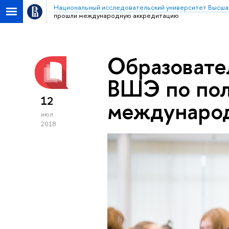
Национальный исследовательский университет Высша
прошли международную аккредитацию
Образовате
ВШЭ по пол
12
междунаро
июл
2018