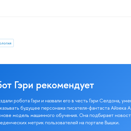
ология
бот Гэри рекомендует
здали робота Гэри и назвали его в честь Гэри Селдона, ум
казывать будущее персонажа писателя-фантаста Айзека А
снове модель машинного обучения. Она подбирает новост
веденческих метрик пользователей на портале Вышки.