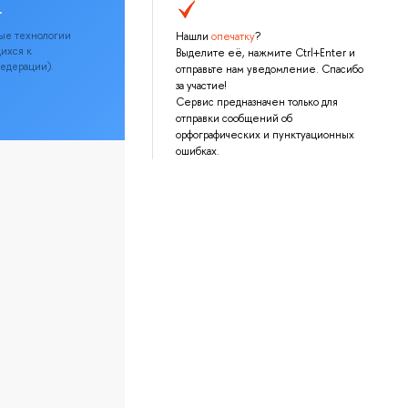
.
ые технологии
Нашли
опечатку
?
щихся к
Выделите её, нажмите Ctrl+Enter и
Федерации).
отправьте нам уведомление. Спасибо
за участие!
Сервис предназначен только для
отправки сообщений об
орфографических и пунктуационных
ошибках.