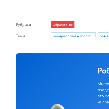
Рубрики
Образование
Темы
международная аккредитация
полит
Ро
Мы со
предс
его о
из по