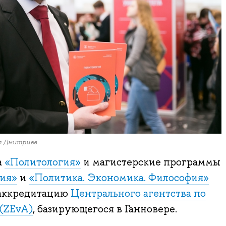
л Дмитриев
а
«Политология»
и магистерские программы
ия»
и
«Политика. Экономика. Философия»
аккредитацию
Центрального агентства по
(ZEvA)
, базирующегося в Ганновере.