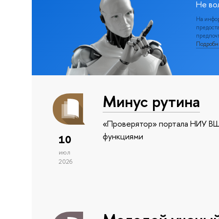
Не во
На инфо
предоста
предпочт
Подроб
Минус рутина
«Проверятор» портала НИУ ВШ
функциями
10
июл
2026