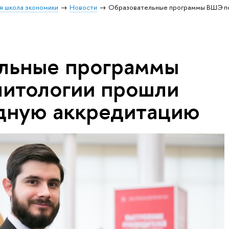
я школа экономики
Новости
Образовательные программы ВШЭ по
льные программы
итологии прошли
дную аккредитацию