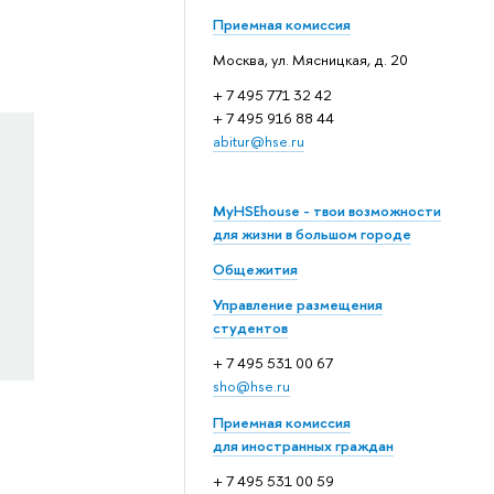
Приемная комиссия
Москва, ул. Мясницкая, д. 20
+ 7 495 771 32 42
+ 7 495 916 88 44
abitur@hse.ru
MyHSEhouse - твои возможности
для жизни в большом городе
Общежития
Управление размещения
студентов
+ 7 495 531 00 67
sho@hse.ru
Приемная комиссия
для иностранных граждан
+ 7 495 531 00 59