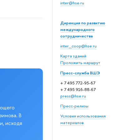
inter@hse.ru
Дирекция по развитию
международного
сотрудничества
inter_coop@hse.ru
Карта зданий
Проложить маршрут
Пресс-служба ВШЭ
+ 7 495 772-95-67
+ 7 495 916-88-67
press@hse.ru
Пресс-релизы
еющего
зимова. В
Условия использования
и, исходя
материалов