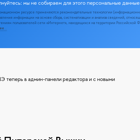
лнуйтесь: мы не собираем для этого персональные данные
рмационном ресурсе применяются рекомендательные технологии (информационн
вления информации на основе сбора, систематизации и анализа сведений, относя
ениям пользователей сети «Интернет», находящихся на территории Российской 
нее…
Э теперь в админ-панели редактора и с новыми