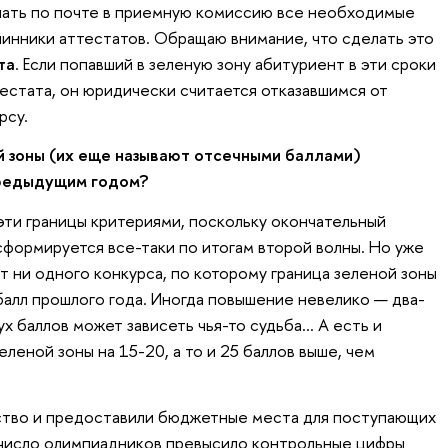
лать по почте в приемную комиссию все необходимые
инники аттестатов. Обращаю внимание, что сделать это
та
. Если попавший в зеленую зону абитуриент в эти сроки
естата, он юридически считается отказавшимся от
рсу.
 зоны (их еще называют отсечными баллами)
предыдущим годом?
ти границы критериями, поскольку окончательный
сформируется все-таки по итогам второй волны. Но уже
т ни одного конкурса, по которому граница зеленой зоны
балл прошлого года. Иногда повышение невелико — два-
вух баллов может зависеть чья-то судьба… А есть и
еленой зоны на 15-20, а то и 25 баллов выше, чем
ство и предоставили бюджетные места для поступающих
е число олимпиадников превысило контрольные цифры