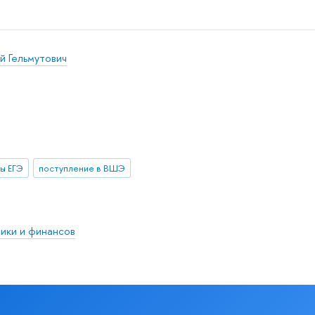
й Гельмутович
ы ЕГЭ
поступление в ВШЭ
ики и финансов