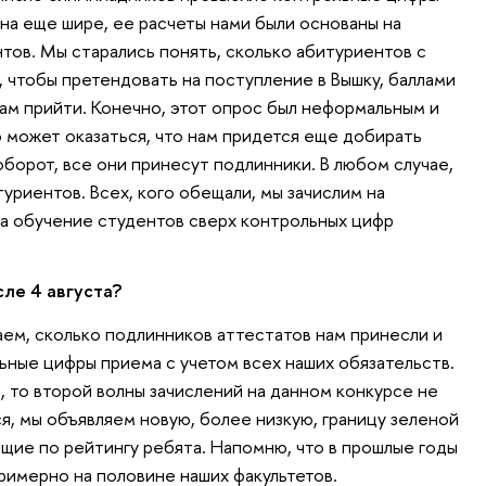
она еще шире, ее расчеты нами были основаны на
тов. Мы старались понять, сколько абитуриентов с
, чтобы претендовать на поступление в Вышку, баллами
ам прийти. Конечно, этот опрос был неформальным и
о может оказаться, что нам придется еще добирать
оборот, все они принесут подлинники. В любом случае,
туриентов. Всех, кого обещали, мы зачислим на
а обучение студентов сверх контрольных цифр
ле 4 августа?
аем, сколько подлинников аттестатов нам принесли и
ьные цифры приема с учетом всех наших обязательств.
ы, то второй волны зачислений на данном конкурсе не
я, мы объявляем новую, более низкую, границу зеленой
ющие по рейтингу ребята. Напомню, что в прошлые годы
римерно на половине наших факультетов.