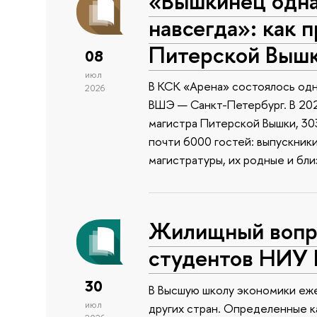
«Вышкинец одн
навсегда»: как 
Питерской Выш
08
июл
В КСК «Арена» состоялось одн
2026
ВШЭ — Санкт-Петербург. В 202
магистра Питерской Вышки, 303
почти 6000 гостей: выпускник
магистратуры, их родные и бли
Жилищный вопро
студентов НИУ
30
В Высшую школу экономики еже
июл
других стран. Определенные к