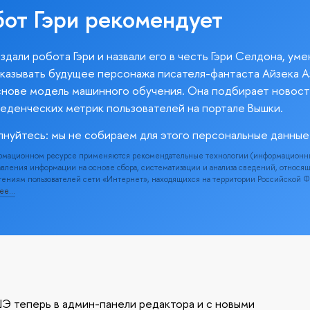
бот Гэри рекомендует
здали робота Гэри и назвали его в честь Гэри Селдона, ум
казывать будущее персонажа писателя-фантаста Айзека А
снове модель машинного обучения. Она подбирает новост
веденческих метрик пользователей на портале Вышки.
лнуйтесь: мы не собираем для этого персональные данные
рмационном ресурсе применяются рекомендательные технологии (информационн
вления информации на основе сбора, систематизации и анализа сведений, относя
ениям пользователей сети «Интернет», находящихся на территории Российской 
нее…
Э теперь в админ-панели редактора и с новыми