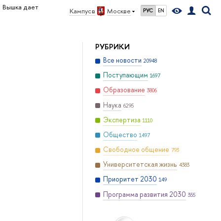
Вышка дает
Кампус в
Москве
РУС
EN
РУБРИКИ
Все новости
20948
Поступающим
1697
Образование
3806
Наука
6295
Экспертиза
1110
Общество
1497
Свободное общение
793
Университетская жизнь
4383
Приоритет 2030
149
Программа развития 2030
355