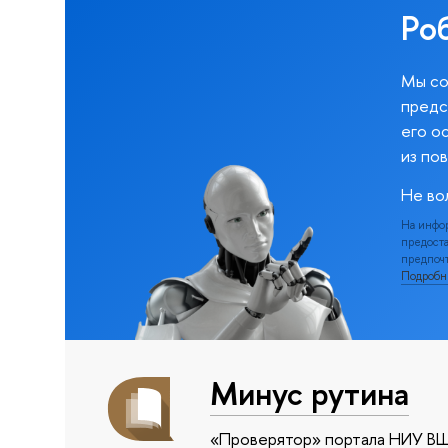
Ро
Мы со
предс
его о
из по
Не во
На инфо
предоста
предпочт
Подроб
Минус рутина
«Проверятор» портала НИУ ВШ