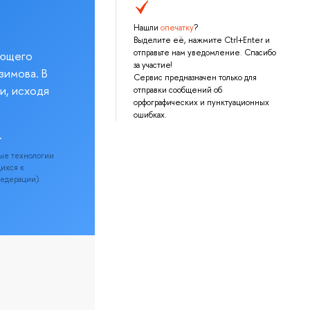
Нашли
опечатку
?
Выделите её, нажмите Ctrl+Enter и
отправьте нам уведомление. Спасибо
еющего
за участие!
зимова. В
Сервис предназначен только для
и, исходя
отправки сообщений об
орфографических и пунктуационных
ошибках.
.
ые технологии
щихся к
Федерации).