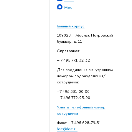
Max
Главный корпус
109028, г. Москва, Покровский
бульвар, д. 11
Справочная:
+ 7 495 771-32-32
Для соединения с внутренним
номером подразделения/
сотрудника:
+7 495 531-00-00
+ 7 495 772-95-90
Узнать телефонный номер
сотрудника
Факс: + 7 495 628-79-31
hse@hse.ru