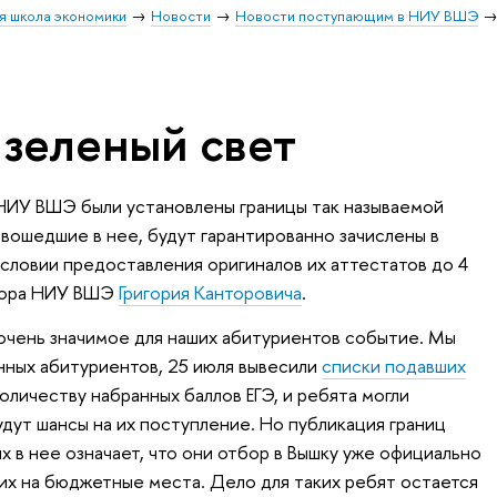
я школа экономики
Новости
Новости поступающим в НИУ ВШЭ
 зеленый свет
НИУ ВШЭ были установлены границы так называемой
 вошедшие в нее, будут гарантированно зачислены в
словии предоставления оригиналов их аттестатов до 4
ктора НИУ ВШЭ
Григория Канторовича
.
очень значимое для наших абитуриентов событие. Мы
анных абитуриентов, 25 июля вывесили
списки подавших
оличеству набранных баллов ЕГЭ, и ребята могли
дут шансы на их поступление. Но публикация границ
х в нее означает, что они отбор в Вышку уже официально
 их на бюджетные места. Дело для таких ребят остается