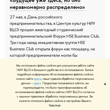
«Будущее уже здесь, но оно
неравномерно распределено»
27 мая, в День российского
предпринимательства, в Центре культур НИУ
ВШЭ прошел ежегодный студенческий
предпринимательский Форум HSE Business Club.
Три года назад инициативная группа HSE
Business Club открыла форум как площадку, на
которой предприниматели могли бы
обмениваться опытом. Сейчас это крупнейший
Мы используем файлы cookies для улучшения работы сайта
в СНГ студенческий бизнес-форум. В этом году
НИУ ВШЭ и большего удобства его использования. Более
на мероприятие зарегистрировалось
подробную информацию об использовании файлов cookies
можно найти
здесь
, наши правила обработки персональных
рекордное число гостей — 1900 человек.
данных –
здесь
. Продолжая пользоваться сайтом, вы
✖
подтверждаете, что были проинформированы об
1 июня 2023
использовании файлов cookies сайтом НИУ ВШЭ и согласны
с нашими правилами обработки персональных данных. Вы
можете отключить файлы cookies в настройках Вашего
браузера.