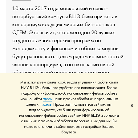
10 марта 2017 года московский и санкт-
петербургский кампусы ВШЭ были приняты в
консорциум ведущих мировых бизнес-школ
QTEM. Это значит, что ежегодно 20 лучших
студентов магистерских программ по
менеджменту и финансам из обоих кампусов
будут располагать целым рядом возможностей
членов консорциума, а по окончании своей
образовательной программы в домашнем
университете получат престижный сертификат
Мы используем файлы cookies для улучшения работы сайта
выпускника QTEM.
НИУ ВШЭ и большего удобства его использования. Более
подробную информацию об использовании файлов cookies
можно найти
здесь
, наши правила обработки персональных
21 апреля 2017
данных –
здесь
. Продолжая пользоваться сайтом, вы
✖
подтверждаете, что были проинформированы об
использовании файлов cookies сайтом НИУ ВШЭ и согласны
с нашими правилами обработки персональных данных. Вы
можете отключить файлы cookies в настройках Вашего
Агентство «Eduniversal»
браузера.