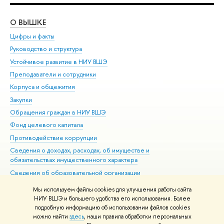
О ВЫШКЕ
ОБ
Цифры и факты
Ли
Руководство и структура
Дов
Устойчивое развитие в НИУ ВШЭ
Ол
Преподаватели и сотрудники
При
Корпуса и общежития
Вы
Закупки
При
Обращения граждан в НИУ ВШЭ
Ас
Фонд целевого капитала
До
Противодействие коррупции
Цен
Сведения о доходах, расходах, об имуществе и
Би
обязательствах имущественного характера
Об
Сведения об образовательной организации
Обр
Людям с ограниченными возможностями здоровья
Мы используем файлы cookies для улучшения работы сайта
Единая платежная страница
НИУ ВШЭ и большего удобства его использования. Более
подробную информацию об использовании файлов cookies
Работа в Вышке
можно найти
здесь
, наши правила обработки персональных