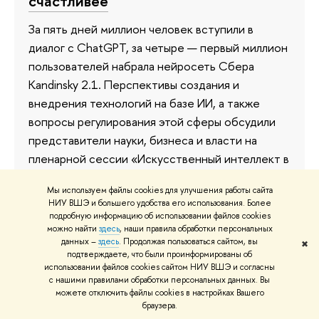
счастливее
За пять дней миллион человек вступили в
диалог с ChatGPT, за четыре — первый миллион
пользователей набрала нейросеть Сбера
Kandinsky 2.1. Перспективы создания и
внедрения технологий на базе ИИ, а также
вопросы регулирования этой сферы обсудили
представители науки, бизнеса и власти на
пленарной сессии «Искусственный интеллект в
России: тренды, риски, регулирование»,
Мы используем файлы cookies для улучшения работы сайта
которую ИСИЭЗ совместно со Сбером
НИУ ВШЭ и большего удобства его использования. Более
организовал в рамках распределенной
подробную информацию об использовании файлов cookies
можно найти
здесь
, наши правила обработки персональных
программы XXIV Ясинской (Апрельской)
данных –
здесь
. Продолжая пользоваться сайтом, вы
✖
международной научной конференции НИУ
подтверждаете, что были проинформированы об
использовании файлов cookies сайтом НИУ ВШЭ и согласны
ВШЭ.
с нашими правилами обработки персональных данных. Вы
можете отключить файлы cookies в настройках Вашего
27 апреля 2023
браузера.