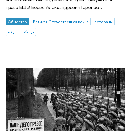
права ВШЭ Борис Александрович Геренрот.
Общество
Великая Отечественная война
ветераны
к Дню Победы