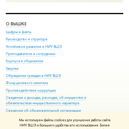
О ВЫШКЕ
ОБ
Цифры и факты
Ли
Руководство и структура
Дов
Устойчивое развитие в НИУ ВШЭ
Ол
Преподаватели и сотрудники
При
Корпуса и общежития
Вы
Закупки
При
Обращения граждан в НИУ ВШЭ
Ас
Фонд целевого капитала
До
Противодействие коррупции
Цен
Сведения о доходах, расходах, об имуществе и
Би
обязательствах имущественного характера
Об
Сведения об образовательной организации
Обр
Людям с ограниченными возможностями здоровья
Мы используем файлы cookies для улучшения работы сайта
Единая платежная страница
НИУ ВШЭ и большего удобства его использования. Более