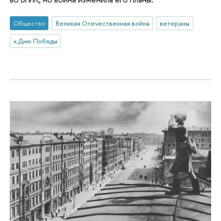
Общество
Великая Отечественная война
ветераны
к Дню Победы