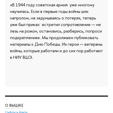
«В 1944 году советская армия уже многому
научилась. Если в первые годы войны шли
напролом, не задумываясь о потерях, теперь
уже был приказ: встретил сопротивление — не
лезь на рожон, остановись, разберись, попроси
подкрепления». Мы продолжаем публиковать
материалы к Дню Победы. Их герои — ветераны
войны, которые работали и до сих пор работают
в НИУ ВШЭ.
О ВЫШКЕ
ОБ
Цифры и факты
Ли