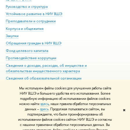
Руководство и структура
Дов
Устойчивое развитие в НИУ ВШЭ
Ол
Преподаватели и сотрудники
При
Корпуса и общежития
Вы
Закупки
При
Обращения граждан в НИУ ВШЭ
Ас
Фонд целевого капитала
До
Противодействие коррупции
Цен
Сведения о доходах, расходах, об имуществе и
Би
обязательствах имущественного характера
Об
Сведения об образовательной организации
Обр
Людям с ограниченными возможностями здоровья
Мы используем файлы cookies для улучшения работы сайта
Единая платежная страница
НИУ ВШЭ и большего удобства его использования. Более
подробную информацию об использовании файлов cookies
Работа в Вышке
можно найти
здесь
, наши правила обработки персональных
данных –
здесь
. Продолжая пользоваться сайтом, вы
✖
Редактору
подтверждаете, что были проинформированы об
© НИУ ВШЭ 1993–2026
Адреса и контакты
Условия использования
использовании файлов cookies сайтом НИУ ВШЭ и согласны
с нашими правилами обработки персональных данных. Вы
материалов
Политика конфиденциальности
Карта сайта