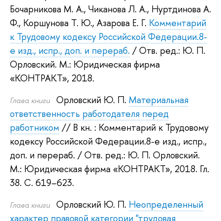
Бочарникова М. А.
,
Чиканова Л. А.
,
Нуртдинова А.
Ф.
,
Коршунова Т. Ю.
,
Азарова Е. Г.
Комментарий
к Трудовому кодексу Российской Федерации.8-
е изд., испр., доп. и перераб.
/ Отв. ред.:
Ю. П.
Орловский
.
М.: Юридическая фирма
«КОНТРАКТ», 2018.
Орловский Ю. П.
Материальная
Глава книги
ответственность работодателя перед
работником
// В кн. : Комментарий к Трудовому
кодексу Российской Федерации.8-е изд., испр.,
доп. и перераб.
/ Отв. ред.:
Ю. П. Орловский
.
М.: Юридическая фирма «КОНТРАКТ», 2018.
Гл.
38. С. 619–623.
Орловский Ю. П.
Неопределенный
Глава книги
характер правовой категории "трудовая