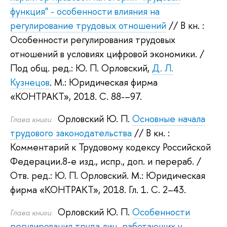
функция" - особенности влияния на
регулирование трудовых отношений
// В кн. :
Особенности регулирования трудовых
отношений в условиях цифровой экономики.
/
Под общ. ред.:
Ю. П. Орловский
,
Д. Л.
Кузнецов
.
М.: Юридическая фирма
«КОНТРАКТ», 2018.
С. 88-–97.
Орловский Ю. П.
Основные начала
Глава книги
трудового законодательства
// В кн. :
Комментарий к Трудовому кодексу Российской
Федерации.8-е изд., испр., доп. и перераб.
/
Отв. ред.:
Ю. П. Орловский
.
М.: Юридическая
фирма «КОНТРАКТ», 2018.
Гл. 1. С. 2–43.
Орловский Ю. П.
Особенности
Глава книги
регулирования труда лиц, работающих у