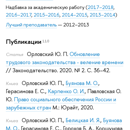
Надбавка за академическую работу (
2017–2018
,
2016–2017
,
2015–2016
,
2014–2015
,
2013–2014
)
Лучший преподаватель
— 2012–2013
Публикации
110
Орловский Ю. П.
Обновление
Статья
трудового законодательства - веление времени
// Законодательство. 2020.
№ 2. С. 36–42.
Орловский Ю. П.
,
Буянова М. О.
,
Книга
Герасимова Е. С.
,
Карпенко О. И.
,
Павловская О.
Ю.
Право социального обеспечения России и
зарубежных стран
М.: Юрайт, 2020.
Орловский Ю. П.
,
Белицкая И. Я.
,
Буянова
Книга
М. О.
,
Герасимова Е. С.
,
Горохов Б. А.
,
Коршунова