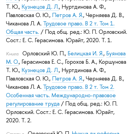
Т. Ю.
,
Кузнецов Д. Л.
,
Нуртдинова А. Ф.
,
Павловская О. Ю.
,
Петров А. Я.
,
Черняева Д. В.
,
Чиканова Л. А.
Трудовое право. В 2 т. Том 1.
Общая часть.
/ Под общ. ред.:
Ю. П. Орловский
.
Сост.:
Е. С. Герасимова
.
Юрайт, 2020.
Т. 1.
Орловский Ю. П.
,
Белицкая И. Я.
,
Буянова
Книга
М. О.
,
Герасимова Е. С.
,
Горохов Б. А.
,
Коршунова
Т. Ю.
,
Кузнецов Д. Л.
,
Нуртдинова А. Ф.
,
Павловская О. Ю.
,
Петров А. Я.
,
Черняева Д. В.
,
Чиканова Л. А.
Трудовое право. В 2 т. Том 2.
Особенная часть. Международно-правовое
регулирование труда
/ Под общ. ред.:
Ю. П.
Орловский
.
Сост.:
Е. С. Герасимова
.
Юрайт,
2020.
Т. 2.
Орловский Ю. П.
Нужна ли реформа
Статья