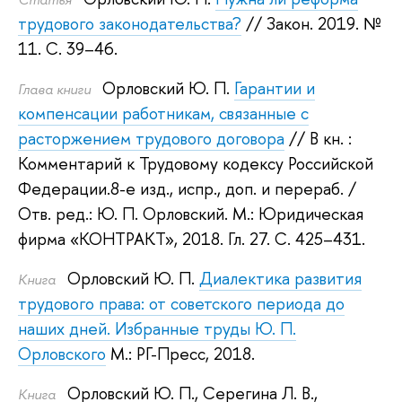
трудового законодательства?
// Закон. 2019.
№
11. С. 39–46.
Орловский Ю. П.
Гарантии и
Глава книги
компенсации работникам, связанные с
расторжением трудового договора
// В кн. :
Комментарий к Трудовому кодексу Российской
Федерации.8-е изд., испр., доп. и перераб.
/
Отв. ред.:
Ю. П. Орловский
.
М.: Юридическая
фирма «КОНТРАКТ», 2018.
Гл. 27. С. 425–431.
Орловский Ю. П.
Диалектика развития
Книга
трудового права: от советского периода до
наших дней. Избранные труды Ю. П.
Орловского
М.: РГ-Пресс, 2018.
Орловский Ю. П.
,
Серегина Л. В.
,
Книга