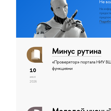
Не во
На инфо
предоста
предпочт
Подроб
Минус рутина
«Проверятор» портала НИУ ВШ
функциями
10
июл
2026
Молодой учены