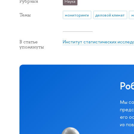
Рубрики
Наука
Темы
мониторинги
деловой климат
Институт статистических исследо
В статье
упомянуты
Ро
Мы со
предс
его о
из по