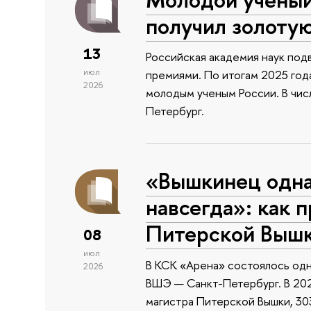
получил золоту
13
Российская академия наук подв
июл
премиями. По итогам 2025 года
2026
молодым ученым России. В чи
Петербург.
«Вышкинец одн
навсегда»: как 
Питерской Выш
08
июл
В КСК «Арена» состоялось одн
2026
ВШЭ — Санкт-Петербург. В 202
магистра Питерской Вышки, 303