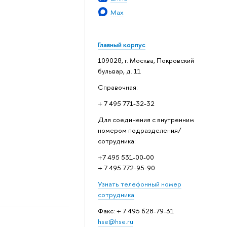
Max
Главный корпус
109028, г. Москва, Покровский
бульвар, д. 11
Справочная:
+ 7 495 771-32-32
Для соединения с внутренним
номером подразделения/
сотрудника:
+7 495 531-00-00
+ 7 495 772-95-90
Узнать телефонный номер
сотрудника
Факс: + 7 495 628-79-31
hse@hse.ru