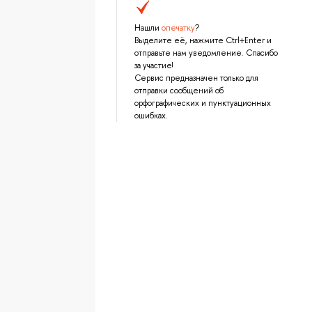
Нашли
опечатку
?
Выделите её, нажмите Ctrl+Enter и
отправьте нам уведомление. Спасибо
за участие!
Сервис предназначен только для
отправки сообщений об
орфографических и пунктуационных
ошибках.