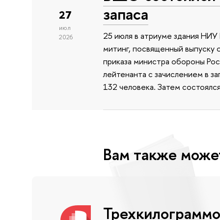
запаса
27
июл
25 июля в атриуме здания НИ
2026
митинг, посвященный выпуску 
приказа министра обороны Ро
лейтенанта с зачислением в з
132 человека. Затем состоялс
Вам также може
Трехкилограммо