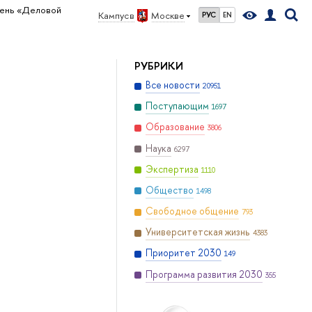
ень «Деловой
Кампус в
Москве
РУС
EN
РУБРИКИ
Все новости
20951
Поступающим
1697
Образование
3806
Наука
6297
Экспертиза
1110
Общество
1498
Свободное общение
793
Университетская жизнь
4383
Приоритет 2030
149
Программа развития 2030
355