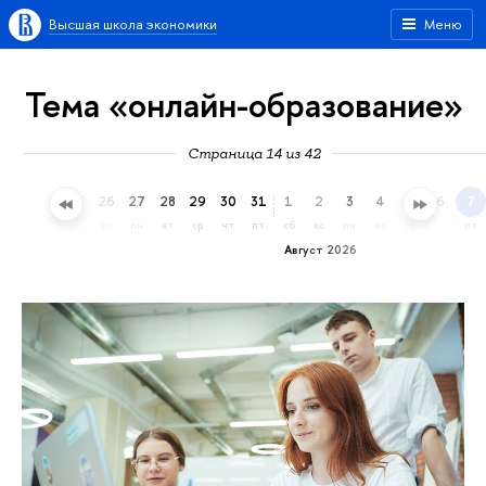
Высшая школа экономики
Меню
Тема «онлайн-образование»
Страница 14 из 42
23
24
25
26
27
28
29
30
31
1
2
3
4
5
6
7
чт
пт
сб
вс
пн
вт
ср
чт
пт
сб
вс
пн
вт
ср
чт
пт
Август 2026