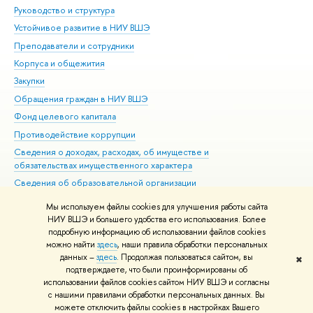
Руководство и структура
Дов
Устойчивое развитие в НИУ ВШЭ
Ол
Преподаватели и сотрудники
При
Корпуса и общежития
Вы
Закупки
При
Обращения граждан в НИУ ВШЭ
Ас
Фонд целевого капитала
До
Противодействие коррупции
Цен
Сведения о доходах, расходах, об имуществе и
Би
обязательствах имущественного характера
Об
Сведения об образовательной организации
Обр
Людям с ограниченными возможностями здоровья
Мы используем файлы cookies для улучшения работы сайта
Единая платежная страница
НИУ ВШЭ и большего удобства его использования. Более
подробную информацию об использовании файлов cookies
Работа в Вышке
можно найти
здесь
, наши правила обработки персональных
данных –
здесь
. Продолжая пользоваться сайтом, вы
✖
Редактору
подтверждаете, что были проинформированы об
© НИУ ВШЭ 1993–2026
Адреса и контакты
Условия использования
использовании файлов cookies сайтом НИУ ВШЭ и согласны
с нашими правилами обработки персональных данных. Вы
материалов
Политика конфиденциальности
Карта сайта
можете отключить файлы cookies в настройках Вашего
Шрифты HSE Sans и HSE Slab разработаны в
Школе дизайна НИУ ВШЭ