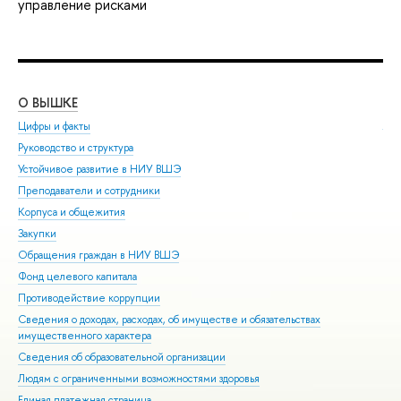
управление рисками
О ВЫШКЕ
ОБ
Цифры и факты
Ли
Руководство и структура
Дов
Устойчивое развитие в НИУ ВШЭ
Ол
Преподаватели и сотрудники
При
Корпуса и общежития
Вы
Закупки
При
Обращения граждан в НИУ ВШЭ
Асп
Фонд целевого капитала
Доп
Противодействие коррупции
Цен
Сведения о доходах, расходах, об имуществе и обязательствах
Биз
имущественного характера
Обр
Сведения об образовательной организации
Обр
Людям с ограниченными возможностями здоровья
Единая платежная страница