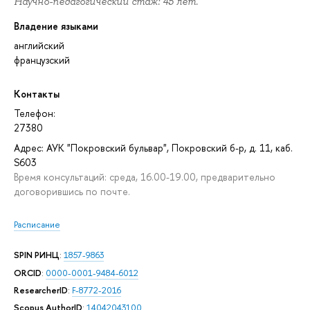
Научно-педагогический стаж: 45 лет.
Владение языками
английский
французский
Контакты
Телефон:
27380
Адрес: АУК "Покровский бульвар", Покровский б-р, д. 11, каб.
S603
Время консультаций: среда, 16.00-19.00, предварительно
договорившись по почте.
Расписание
SPIN РИНЦ
:
1857-9863
ORCID
:
0000-0001-9484-6012
ResearcherID
:
F-8772-2016
Scopus AuthorID
:
14042043100