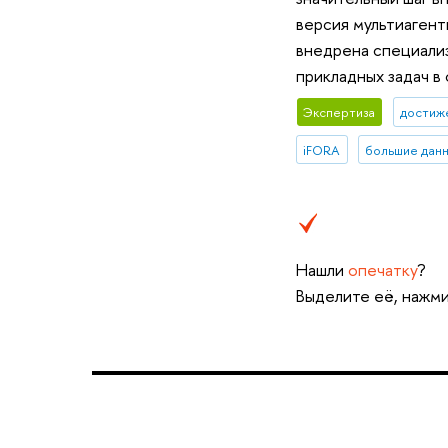
версия мультиагент
внедрена специализ
прикладных задач в 
Экспертиза
достиж
iFORA
большие дан
Нашли
опечатку
?
Выделите её, нажми