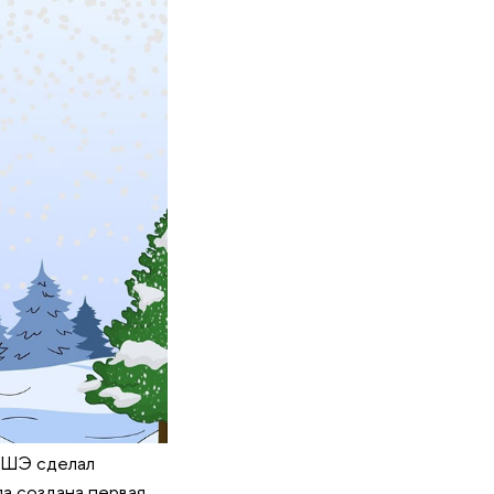
ВШЭ сделал
ла создана первая