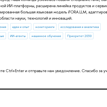
ной ИИ-платформы, расширена линейка продуктов и сервис
ированная большая языковая модель iFORA.LLM, адаптиров
области науки, технологий и инноваций.
ения
идеи и опыт
мониторинги
исследования и аналитика
ные
ИИ-агенты
машинное обучение
Приоритет 2030
те Ctrl+Enter и отправьте нам уведомление. Спасибо за у