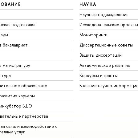
ЗОВАНИЕ
НАУКА
Научные подразделения
вская подготовка
Исследовательские проекты
иады
Мониторинги
в бакалавриат
Диссертационные советы
Защиты диссертаций
в магистратуру
Академическое развитие
нтура
Конкурсы и гранты
ительное образование
Внешние научно-информаци
развития карьеры
-инкубатор ВШЭ
вательные партнерства
ая связь и взаимодействие с
телями услуг