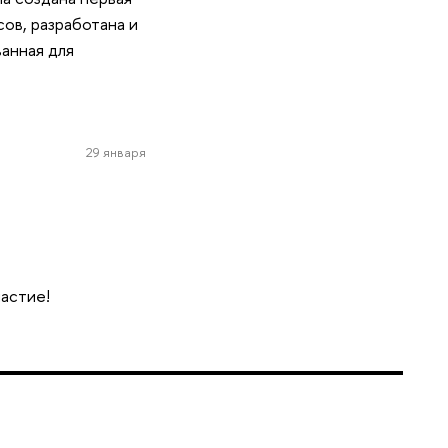
ов, разработана и
анная для
29 января
частие!