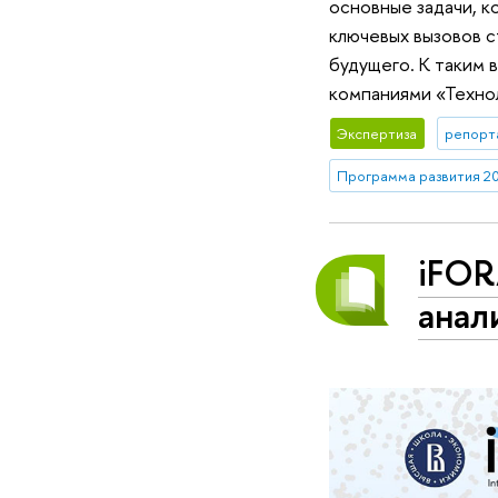
основные задачи, 
ключевых вызовов 
будущего. К таким 
компаниями «Технол
Экспертиза
репорт
Программа развития 2
iFOR
анал