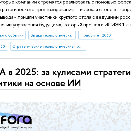
которые компании стремятся реализовать с помощью форс
стратегического прогнозирования — высокая степень неп
выводам пришли участники круглого стола с ведущими рос
огии управления будущим», который прошел в ИСИЭЗ 1 ап
аж о событии
Вышка технологическая
Приоритет 2030
030
Стратегические технологические проекты
A в 2025: за кулисами стратег
итики на основе ИИ