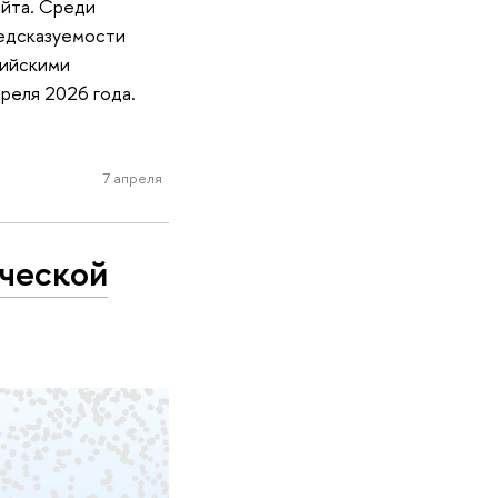
айта. Среди
редсказуемости
сийскими
реля 2026 года.
7 апреля
ической