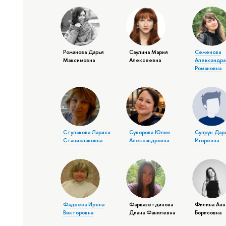
Романова Дарья
Саулина Мария
Семенова
Максимовна
Алексеевна
Александра
Романовна
Ступакова Лариса
Суворова Юлия
Супрун Дар
Станиславовна
Александровна
Игоревна
Фадеева Ирена
Фарвазетдинова
Филина Анн
Викторовна
Диана Фанилевна
Борисовна