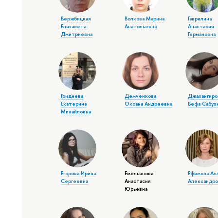
Вержбицкая
Волкова Марина
Гаврилина
Елизавета
Анатольевна
Анастасия
Дмитриевна
Германовна
Гриднева
Демченкова
Джахангиро
Екатерина
Оксана Андреевна
Вефа Сабух
Михайловна
Егорова Ирина
Емельянова
Ефимова Ал
Сергеевна
Анастасия
Александро
Юрьевна