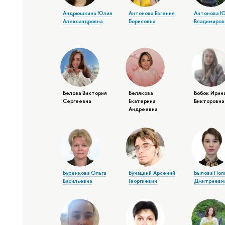
Андрюшкина Юлия
Антонова Евгения
Антонова 
Александровна
Борисовна
Владимиров
Белова Виктория
Белякова
Бобок Ирин
Сергеевна
Екатерина
Викторовна
Андреевна
Буренкова Ольга
Бучацкий Арсений
Былова Пол
Васильевна
Георгиевич
Дмитриевн