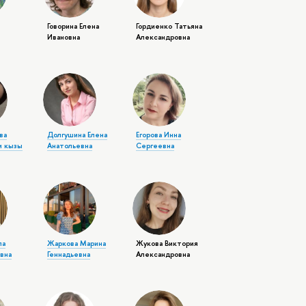
Говорина Елена
Гордиенко Татьяна
Ивановна
Александровна
ва
Долгушина Елена
Егорова Инна
и кызы
Анатольевна
Сергеевна
ла
Жаркова Марина
Жукова Виктория
вна
Геннадьевна
Александровна