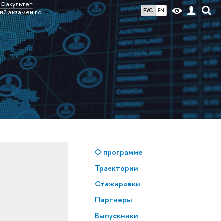
Факультет
РУС
EN
ий экзамен по
О программе
Траектории
Стажировки
Партнеры
Выпускники