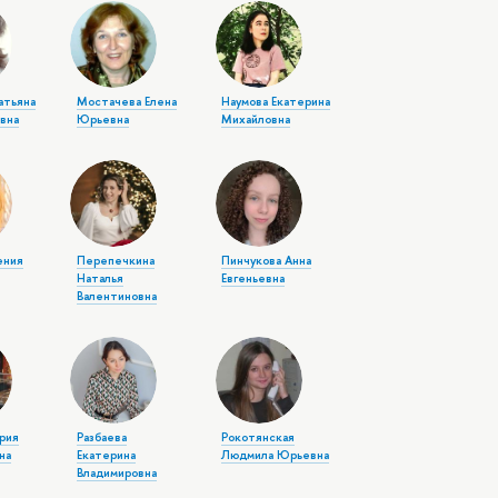
атьяна
Мостачева Елена
Наумова Екатерина
вна
Юрьевна
Михайловна
ения
Перепечкина
Пинчукова Анна
Наталья
Евгеньевна
Валентиновна
рия
Разбаева
Рокотянская
на
Екатерина
Людмила Юрьевна
Владимировна