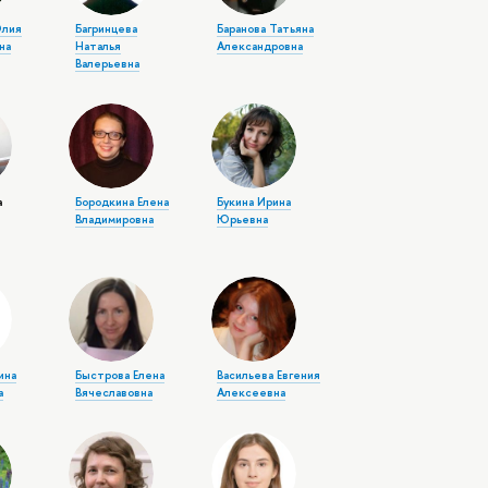
Юлия
Багринцева
Баранова Татьяна
на
Наталья
Александровна
Валерьевна
а
Бородкина Елена
Букина Ирина
Владимировна
Юрьевна
ина
Быстрова Елена
Васильева Евгения
а
Вячеславовна
Алексеевна