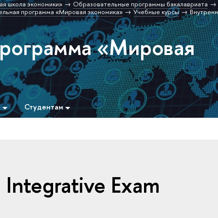
ая школа экономики»
Образовательные программы бакалавриата
льная программа «Мировая экономика»
Учебные курсы
Внутренн
программа «Мировая
м
Студентам
 Integrative Exam