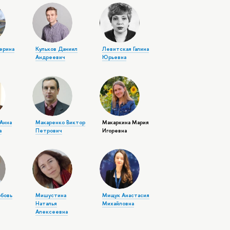
терина
Кульков Даниил
Левитская Галина
Андреевич
Юрьевна
Анна
Макаренко Виктор
Макаркина Мария
а
Петрович
Игоревна
бовь
Мишустина
Мищук Анастасия
Наталья
Михайловна
Алексеевна