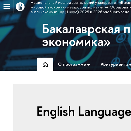
Национальный исследовательский университет «Высш
мировой экономики и мировой политики
Образовате
английскому языку (1 курс) 2025 и 2026 учебного года
Бакалаврская 
экономика»
О программе
Абитуриента
English Language