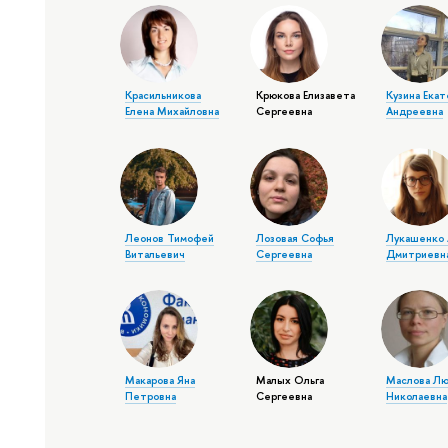
Красильникова
Крюкова Елизавета
Кузина Ека
Елена Михайловна
Сергеевна
Андреевна
Леонов Тимофей
Лозовая Софья
Лукашенко 
Витальевич
Сергеевна
Дмитриевн
Макарова Яна
Малых Ольга
Маслова Лю
Петровна
Сергеевна
Николаевна