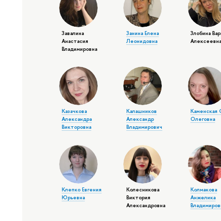
Завалина
Занина Елена
Злобина Вар
Анастасия
Леонидовна
Алексеевн
Владимировна
Казачкова
Калашников
Каменская 
Александра
Александр
Олеговна
Викторовна
Владимирович
Клепко Евгения
Колесникова
Колмакова
Юрьевна
Виктория
Анжелика
Александровна
Владимиров