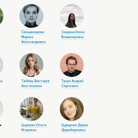
Сильдимирова
Скудина Елена
Марина
Владимировна
Александровна
ья
Тейбаш Виктория
Тулум Андрей
Анатольевна
Сергеевич
а
Цораева Олеся
Цурцумия Джуна
Игоревна
Джумбериевна