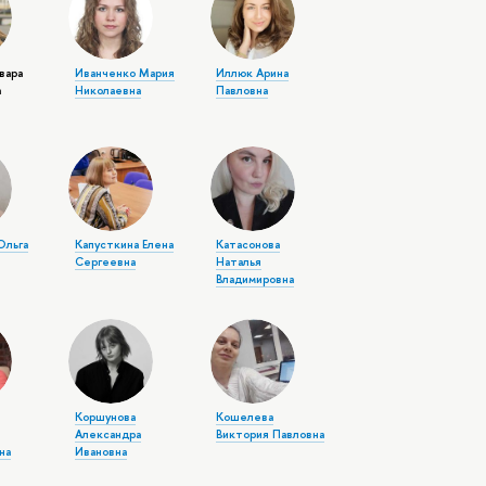
вара
Иванченко Мария
Иллюк Арина
а
Николаевна
Павловна
Ольга
Капусткина Елена
Катасонова
Сергеевна
Наталья
Владимировна
Коршунова
Кошелева
Александра
Виктория Павловна
на
Ивановна