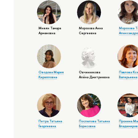
Мнеян Тамара
Морозова Анна
Морозова Т
Армановна
Сергеевна
Александро
Оводова Мария
Овчинникова
Павлова Кс
Кирилловна
Алёна Дмитриевна
Валерьевна
Питра Татьяна
Поспелова Татьяна
Пронина Ма
Георгиевна
Борисовна
Владимиров