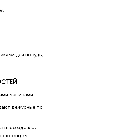
ы.
йками для посуды,
ОСТЕЙ
ными машинами.
ыдают дежурные по
стяное одеяло,
 полотенцем.