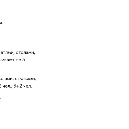
я.
атями, столами,
живают по 3
лами, стульями,
чел., 3+2 чел.
.