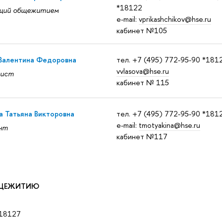
*18122
щий общежитием
e-mail:
vprikashchikov@hse.ru
кабинет №105
 Валентина Федоровна
тел. +7 (495) 772-95-90 *181
vvlasova@hse.ru
тист
кабинет № 115
 Татьяна Викторовна
тел. +7 (495) 772-95-90 *181
e-mail:
tmotyakina@hse.ru
нт
кабинет №117
БЩЕЖИТИЮ
*18127