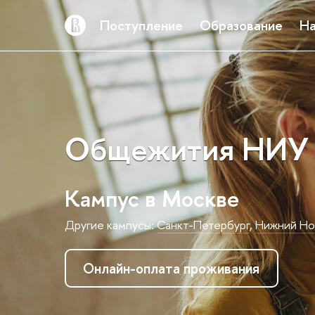
Поступление
Образование
На
Общежития НИУ
Кампус в Москве
Другие кампусы:
Санкт-Петербург
,
Нижний Но
Онлайн-оплата проживания