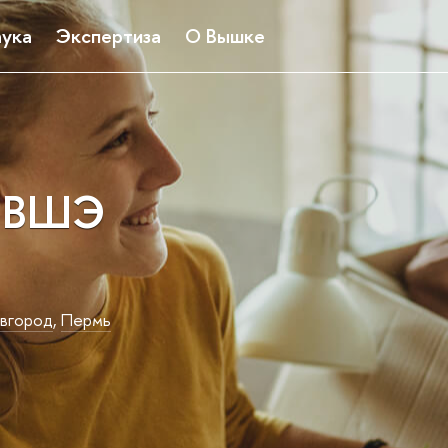
ука
Экспертиза
О Вышке
 ВШЭ
вгород
,
Пермь