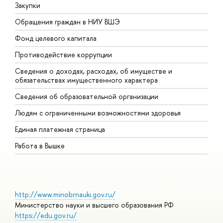
Закупки
П
Обращения граждан в НИУ ВШЭ
А
Фонд целевого капитала
Д
Противодействие коррупции
Ц
Сведения о доходах, расходах, об имуществе и
Б
обязательствах имущественного характера
О
Сведения об образовательной организации
О
Людям с ограниченными возможностями здоровья
Единая платежная страница
Работа в Вышке
http://www.minobrnauki.gov.ru/
Министерство науки и высшего образования РФ
https://edu.gov.ru/