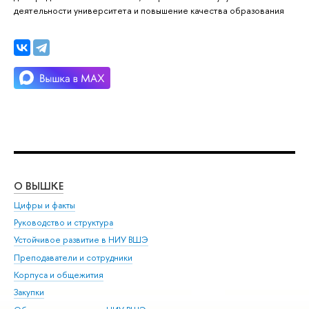
деятельности университета и повышение качества образования
О ВЫШКЕ
ОБ
Цифры и факты
Ли
Руководство и структура
Дов
Устойчивое развитие в НИУ ВШЭ
Ол
Преподаватели и сотрудники
При
Корпуса и общежития
Вы
Закупки
При