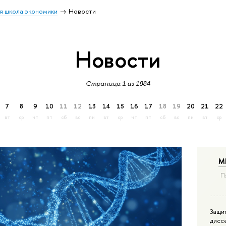
я школа экономики
Новости
Новости
Страница 1 из 1884
7
8
9
10
11
12
13
14
15
16
17
18
19
20
21
22
вт
ср
чт
пт
сб
вс
пн
вт
ср
чт
пт
сб
вс
пн
вт
ср
М
П
Защи
дисс