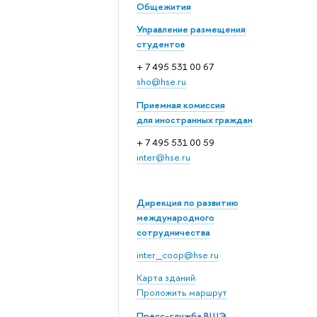
Общежития
Управление размещения
студентов
+ 7 495 531 00 67
sho@hse.ru
Приемная комиссия
для иностранных граждан
+ 7 495 531 00 59
inter@hse.ru
Дирекция по развитию
международного
сотрудничества
inter_coop@hse.ru
Карта зданий
Проложить маршрут
Пресс-служба ВШЭ