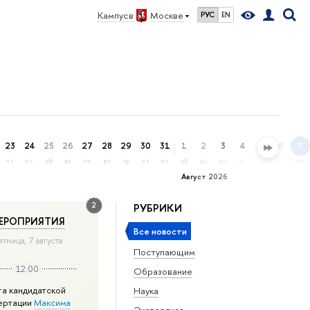
Кампус в
Москве
РУС
EN
23
24
25
26
27
28
29
30
31
1
2
3
4
5
6
7
чт
пт
сб
вс
пн
вт
ср
чт
пт
сб
вс
пн
вт
ср
чт
пт
Август 2026
2
РУБРИКИ
ЕРОПРИЯТИЯ
Все новости
ятница, 7 августа
Поступающим
12:00
Образование
та кандидатской
Наука
ертации
Максима
Экспертиза