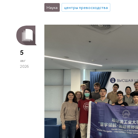
Наука
центры превосходства
5
авг
2026