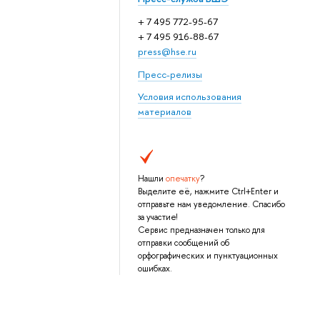
+ 7 495 772-95-67
+ 7 495 916-88-67
press@hse.ru
Пресс-релизы
Условия использования
материалов
Нашли
опечатку
?
Выделите её, нажмите Ctrl+Enter и
отправьте нам уведомление. Спасибо
за участие!
Сервис предназначен только для
отправки сообщений об
орфографических и пунктуационных
ошибках.