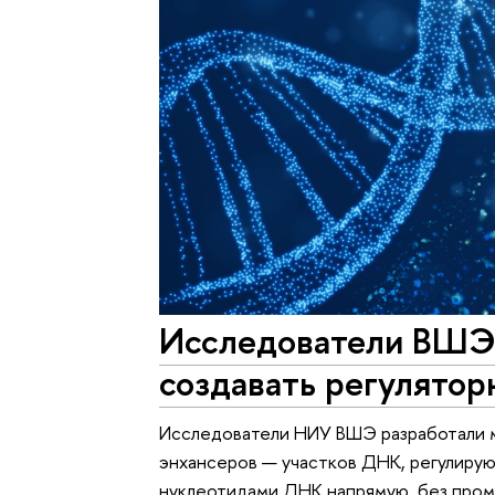
Исследователи ВШЭ 
создавать регулято
Исследователи НИУ ВШЭ разработали м
энхансеров — участков ДНК, регулирую
нуклеотидами ДНК напрямую, без пром