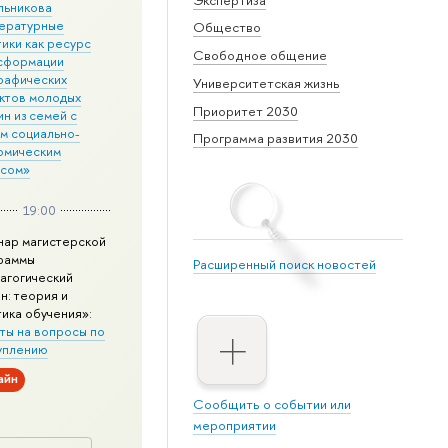
льникова
ературные
Общество
ики как ресурс
Свободное общение
сформации
рафических
Университетская жизнь
ктов молодых
Приоритет 2030
н из семей с
им социально-
Программа развития 2030
омическим
усом»
19:00
нар магистерской
раммы
Расширенный поиск новостей
агогический
н: теория и
тика обучения»:
ты на вопросы по
уплению
айн
Сообщить о событии или
мероприятии