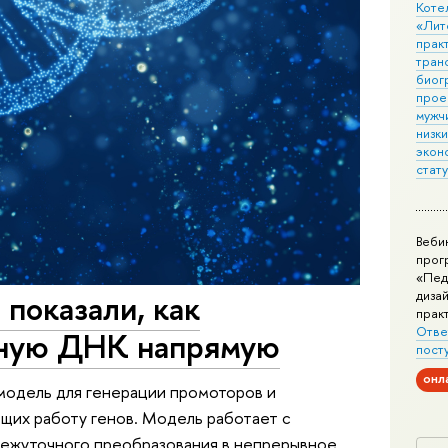
Коте
«Лит
практ
тран
биог
прое
мужчи
низк
экон
стат
Веби
прог
«Пед
дизай
показали, как
прак
Отве
рную ДНК напрямую
пост
онл
одель для генерации промоторов и
щих работу генов. Модель работает с
ежуточного преобразования в непрерывное