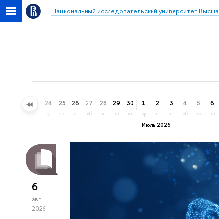
Национальный исследовательский университет Высша
21
22
23
24
25
26
27
28
29
30
1
2
3
4
5
6
вс
пн
вт
ср
чт
пт
сб
вс
пн
вт
ср
чт
пт
сб
вс
пн
Июль 2026
6
авг
2026