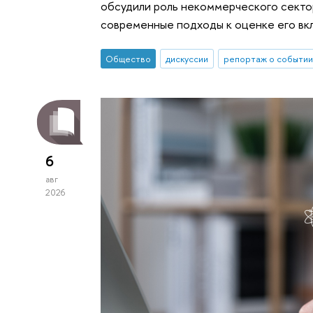
обсудили роль некоммерческого сектор
современные подходы к оценке его вк
Общество
дискуссии
репортаж о событии
6
авг
2026