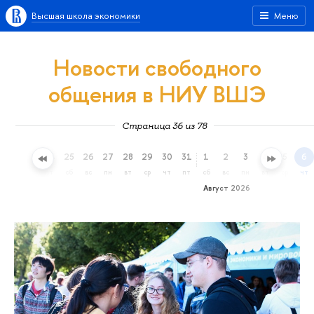
Высшая школа экономики
Меню
Новости свободного
общения в НИУ ВШЭ
Страница 36 из 78
22
23
24
25
26
27
28
29
30
31
1
2
3
4
5
6
ср
чт
пт
сб
вс
пн
вт
ср
чт
пт
сб
вс
пн
вт
ср
чт
Август 2026