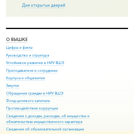
Дни открытых дверей
О ВЫШКЕ
ОБ
Цифры и факты
Ли
Руководство и структура
Дов
Устойчивое развитие в НИУ ВШЭ
Ол
Преподаватели и сотрудники
При
Корпуса и общежития
Вы
Закупки
При
Обращения граждан в НИУ ВШЭ
Ас
Фонд целевого капитала
До
Противодействие коррупции
Цен
Сведения о доходах, расходах, об имуществе и
Би
обязательствах имущественного характера
Об
Сведения об образовательной организации
Обр