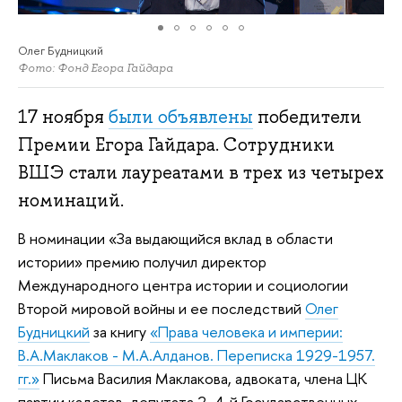
Олег Будницкий
Фото: Фонд Егора Гайдара
17 ноября
были объявлены
победители
Премии Егора Гайдара. Сотрудники
ВШЭ стали лауреатами в трех из четырех
номинаций.
В номинации «За выдающийся вклад в области
истории» премию получил директор
Международного центра истории и социологии
Второй мировой войны и ее последствий
Олег
Будницкий
за книгу
«Права человека и империи:
В.А.Маклаков - М.А.Алданов. Переписка 1929-1957.
гг.»
Письма Василия Маклакова, адвоката, члена ЦК
партии кадетов, депутата 2–4-й Государственных