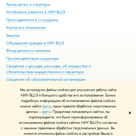
Руководство и структура
Дов
Устойчивое развитие в НИУ ВШЭ
Ол
Преподаватели и сотрудники
При
Корпуса и общежития
Вы
Закупки
При
Обращения граждан в НИУ ВШЭ
Ас
Фонд целевого капитала
До
Противодействие коррупции
Цен
Сведения о доходах, расходах, об имуществе и
Би
обязательствах имущественного характера
Об
Сведения об образовательной организации
Обр
Людям с ограниченными возможностями здоровья
Мы используем файлы cookies для улучшения работы сайта
Единая платежная страница
НИУ ВШЭ и большего удобства его использования. Более
подробную информацию об использовании файлов cookies
Работа в Вышке
можно найти
здесь
, наши правила обработки персональных
данных –
здесь
. Продолжая пользоваться сайтом, вы
✖
Редактору
подтверждаете, что были проинформированы об
© НИУ ВШЭ 1993–2026
Адреса и контакты
Условия использования
использовании файлов cookies сайтом НИУ ВШЭ и согласны
с нашими правилами обработки персональных данных. Вы
материалов
Политика конфиденциальности
Карта сайта
можете отключить файлы cookies в настройках Вашего
Шрифты HSE Sans и HSE Slab разработаны в
Школе дизайна НИУ ВШЭ