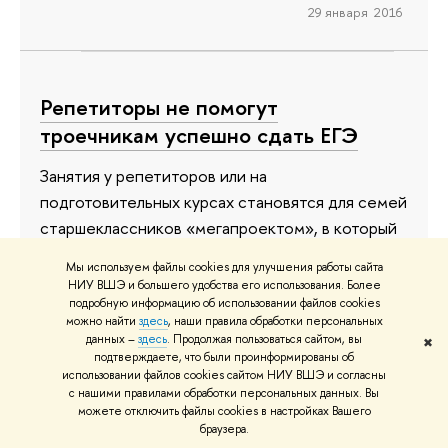
29 января 2016
Репетиторы не помогут
троечникам успешно сдать ЕГЭ
Занятия у репетиторов или на
подготовительных курсах становятся для семей
старшеклассников «мегапроектом», в который
они вкладывают массу средств и сил. Однако
Мы используем файлы cookies для улучшения работы сайта
для школьников с низкой успеваемостью эти
НИУ ВШЭ и большего удобства его использования. Более
инвестиции не окупаются: такие ребята
подробную информацию об использовании файлов cookies
можно найти
здесь
, наши правила обработки персональных
нередко слабо ориентируются в качестве
данных –
здесь
. Продолжая пользоваться сайтом, вы
✖
внешкольной подготовки и выбирают не тех
подтверждаете, что были проинформированы об
использовании файлов cookies сайтом НИУ ВШЭ и согласны
поставщиков образовательных услуг.
с нашими правилами обработки персональных данных. Вы
Замзаведующего Международной лаборатории
можете отключить файлы cookies в настройках Вашего
браузера.
анализа образовательной политики Института