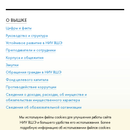
О ВЫШКЕ
ОБ
Цифры и факты
Ли
Руководство и структура
Дов
Устойчивое развитие в НИУ ВШЭ
Ол
Преподаватели и сотрудники
При
Корпуса и общежития
Вы
Закупки
При
Обращения граждан в НИУ ВШЭ
Ас
Фонд целевого капитала
До
Противодействие коррупции
Цен
Сведения о доходах, расходах, об имуществе и
Би
обязательствах имущественного характера
Об
Сведения об образовательной организации
Обр
Людям с ограниченными возможностями здоровья
Мы используем файлы cookies для улучшения работы сайта
Единая платежная страница
НИУ ВШЭ и большего удобства его использования. Более
подробную информацию об использовании файлов cookies
Работа в Вышке