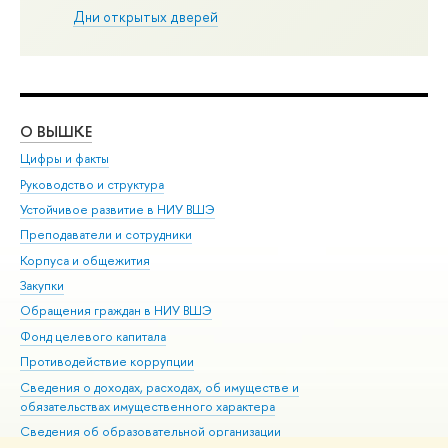
Дни открытых дверей
О ВЫШКЕ
ОБ
Цифры и факты
Ли
Руководство и структура
Дов
Устойчивое развитие в НИУ ВШЭ
Ол
Преподаватели и сотрудники
При
Корпуса и общежития
Вы
Закупки
При
Обращения граждан в НИУ ВШЭ
Ас
Фонд целевого капитала
До
Противодействие коррупции
Цен
Сведения о доходах, расходах, об имуществе и
Би
обязательствах имущественного характера
Об
Сведения об образовательной организации
Обр