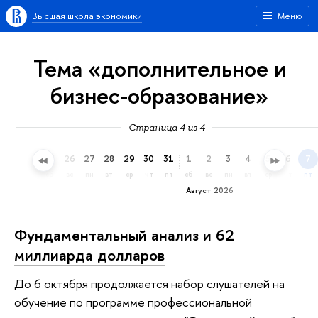
Высшая школа экономики
Меню
Тема «дополнительное и
бизнес-образование»
Страница 4 из 4
23
24
25
26
27
28
29
30
31
1
2
3
4
5
6
7
чт
пт
сб
вс
пн
вт
ср
чт
пт
сб
вс
пн
вт
ср
чт
пт
Август 2026
Фундаментальный анализ и 62
миллиарда долларов
До 6 октября продолжается набор слушателей на
обучение по программе профессиональной