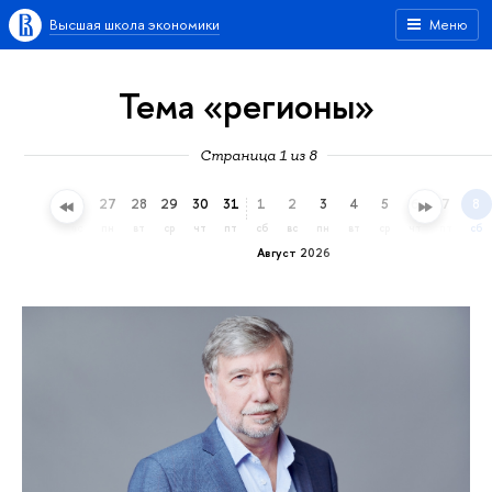
Высшая школа экономики
Меню
Тема «регионы»
Страница 1 из 8
24
25
26
27
28
29
30
31
1
2
3
4
5
6
7
8
пт
сб
вс
пн
вт
ср
чт
пт
сб
вс
пн
вт
ср
чт
пт
сб
Август 2026