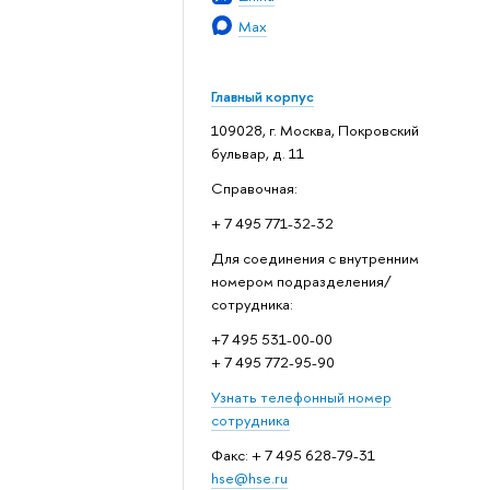
Max
Главный корпус
109028, г. Москва, Покровский
бульвар, д. 11
Справочная:
+ 7 495 771-32-32
Для соединения с внутренним
номером подразделения/
сотрудника:
+7 495 531-00-00
+ 7 495 772-95-90
Узнать телефонный номер
сотрудника
Факс: + 7 495 628-79-31
hse@hse.ru