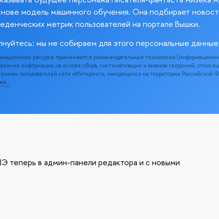
снове модель машинного обучения. Она подбирает новост
веденческих метрик пользователей на портале Вышки.
лнуйтесь: мы не собираем для этого персональные данные
рмационном ресурсе применяются рекомендательные технологии (информационн
вления информации на основе сбора, систематизации и анализа сведений, относя
ениям пользователей сети «Интернет», находящихся на территории Российской 
нее…
Э теперь в админ-панели редактора и с новыми