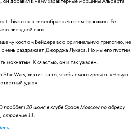
ик, он добавил к нему характерные морщины Альберта
about this» стала своеобразным гэгом франшизы. Ее
мах звездной саги.
вшему костюм Вейдера всю оригинальную трилогию, не
н очень раздражает Джорджа Лукаса. Но мы его пустим!
ь мохнатым. К счастью, он и так ужасен.
по Star Wars, хватит на то, чтобы смонтировать «Новую
ответный удар».
 пройдет 20 июня в клубе Space Moscow по адресу
, строение 11.
десь
.