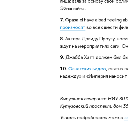
лица: взяв за основу свой обл
Эйнштейна.
7.
Фраза «I have a bad feeling 
произносят
во всех шести филь
8.
Актера Дэвиду Проузу, носи
ждут на мероприятиях саги. О
9.
Джабба Хатт должен был быт
10.
Фанатских видео
, снятых 
надежду» и «Империя наносит 
Выпускная вечеринка НИУ ВШЭ
Кутузовский проспект, дом 36
Узнать подробности можно
з