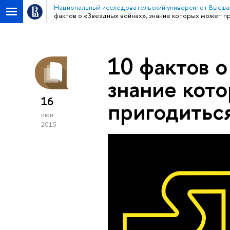
Национальный исследовательский университет Высша
фактов о «Звездных войнах», знание которых может 
10 фактов о
знание кот
16
пригодитьс
июн
2015