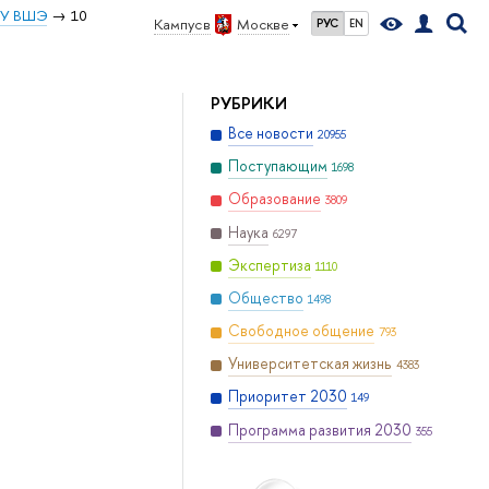
ИУ ВШЭ
10
Кампус в
Москве
РУС
EN
РУБРИКИ
Все новости
20955
Поступающим
1698
Образование
3809
Наука
6297
Экспертиза
1110
Общество
1498
Свободное общение
793
Университетская жизнь
4383
Приоритет 2030
149
Программа развития 2030
355