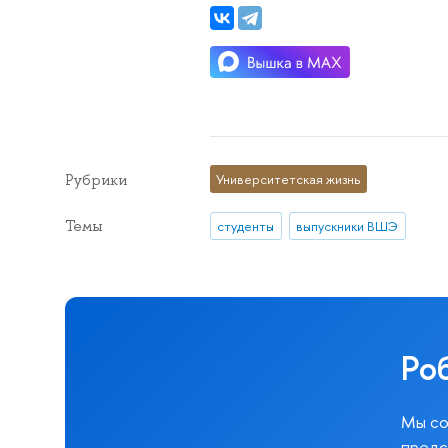
Рубрики
Университетская жизнь
Темы
студенты
выпускники ВШЭ
Ро
Мы со
предс