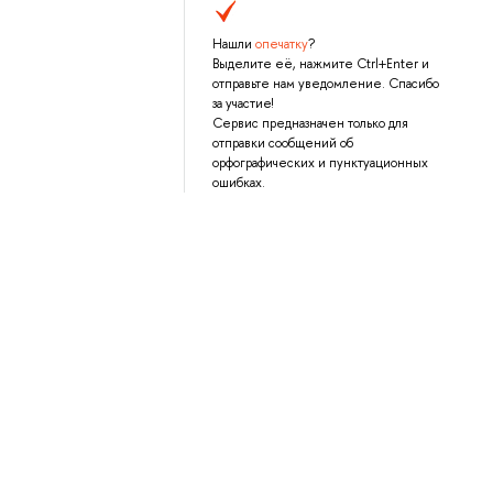
Нашли
опечатку
?
Выделите её, нажмите Ctrl+Enter и
отправьте нам уведомление. Спасибо
за участие!
Сервис предназначен только для
отправки сообщений об
орфографических и пунктуационных
ошибках.