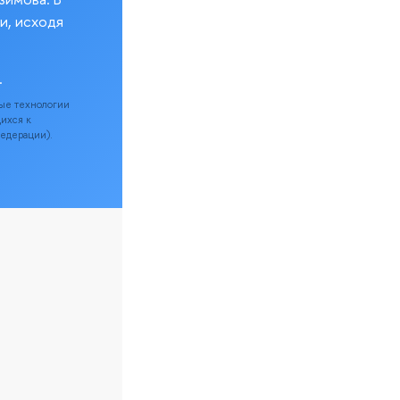
и, исходя
.
ые технологии
щихся к
Федерации).