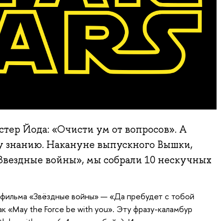
стер Йода: «Очисти ум от вопросов». А
у знанию. Накануне выпускного Вышки,
Звездные войны», мы собрали 10 нескучных
 фильма «Звёздные войны» — «Да пребудет с тобой
ак «May the Force be with you». Эту фразу-каламбур