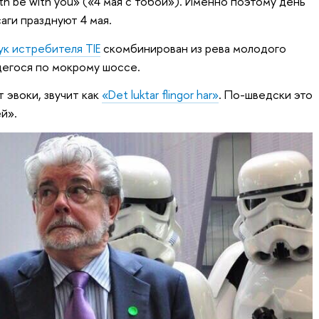
th be with you» («4 мая с тобой»). Именно поэтому день
аги празднуют 4 мая.
ук истребителя TIE
скомбинирован из рева молодого
щегося по мокрому шоссе.
 эвоки, звучит как
«Det luktar flingor har»
. По-шведски это
й».