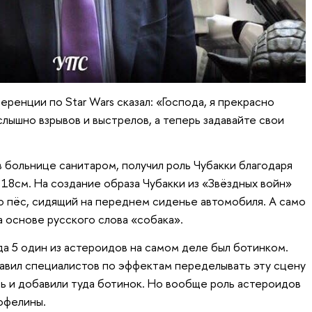
ренции по Star Wars сказал: «Господа, я прекрасно
слышно взрывов и выстрелов, а теперь задавайте свои
 больнице санитаром, получил роль Чубакки благодаря
18см. На создание образа Чубакки из «Звёздных войн»
 пёс, сидящий на переднем сиденье автомобиля. А само
 основе русского слова «собака».
а 5 один из астероидов на самом деле был ботинком.
авил специалистов по эффектам переделывать эту сцену
сь и добавили туда ботинок. Но вообще роль астероидов
офелины.