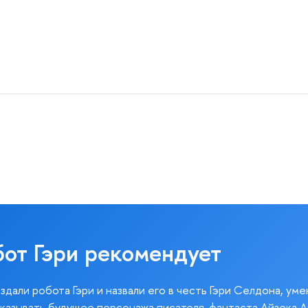
бот Гэри рекомендует
здали робота Гэри и назвали его в честь Гэри Селдона, ум
казывать будущее персонажа писателя-фантаста Айзека А