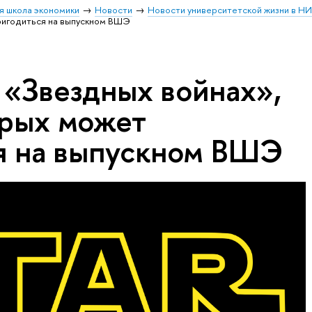
я школа экономики
Новости
Новости университетской жизни в Н
пригодиться на выпускном ВШЭ
 «Звездных войнах»,
орых может
я на выпускном ВШЭ