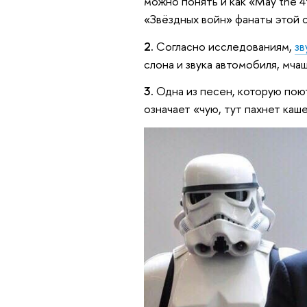
можно понять и как «May the 4
«Звёздных войн» фанаты этой с
2.
Согласно исследованиям,
зв
слона и звука автомобиля, мча
3.
Одна из песен, которую поют
означает «чую, тут пахнет каше