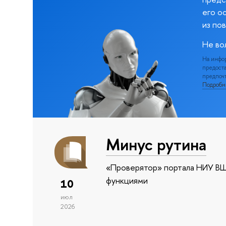
его о
из по
Не во
На инфо
предоста
предпочт
Подроб
Минус рутина
«Проверятор» портала НИУ ВШ
функциями
10
июл
2026