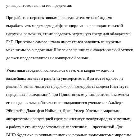
университете, так и за его пределами.
При работе с перспективными исследователями необходимо
вырабатывать модели для дифференцирования преподавательской
нагрузки, возможно, стоит создавать отдельную среду для обладателей
PhD
. При этом с самого начала имеет смысл заложить конкурсные
механизмы во внедряемые Школой решения: так, академический отпуск
должен предоставляться на конкурсной основе.
Участники заседания согласились с тем, что кадры — одно из
важнейших звеньев в развитии университета. В качестве одного из
решений члены комитета предложили последовать модели Института
передовых исследований при Принстонском университете: с момента
его создания там работали такие выдающиеся ученые как Альберт
Эйнштейн, Джон фон Нойманн, Джон Уилер. Ученые с мировым
авторитетом и репутацией сделали институт международно-заметным,
а работу в его исследовательских коллективах — престижной. Для
ВШЭ будет очень важным привлечь несколько экономистов с мировым