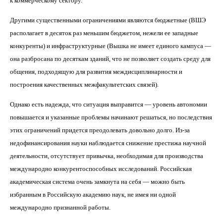
к коммерческому сектору.
Другими существенными ограничениями являются бюджетные (ВШЭ
располагает в десяток раз меньшим бюджетом, нежели ее западные
конкуренты) и инфраструктурные (Вышка не имеет единого кампуса —
она разбросана по десяткам зданий, что не позволяет создать среду для
общения, подходящую для развития междисциплинарности и
построения качественных межфакультетских связей).
Однако есть надежда, что ситуация выправится — уровень автономии
повышается и указанные проблемы начинают решаться, но последствия
этих ограничений придется преодолевать довольно долго. Из-за
недофинансирования науки наблюдается снижение престижа научной
деятельности, отсутствует привычка, необходимая для производства
международно конкурентоспособных исследований. Российская
академическая система очень замкнута на себя — можно быть
избранным в Российскую академию наук, не имея ни одной
международно признанной работы.