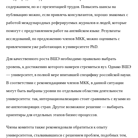
содержанием, но и с презентацией трудов. Повысить шансы на
публикацию можно, если привлечь консультантов, хорошо знакомых с
работой международных реферируемых журналов и людей, которые
помогут с представлением работ на английском языке. Результаты
исследований, по предложению членов МКК, можно оценивать с
привлечением уже работающих в университете
PhD
.
Для качественного роста ВШЭ необходимо правильно выбрать
уровень, к достижению которого намерен стремиться вуз. Однако ВШЭ
— университет, в полной мере впитавшей специфику российской науки.
В соответствии с рекомендациями членов МКК, в данной ситуации
могут быть выбраны уровни по отдельным областям деятельности
университета: так, интернационализацию стоит сравнивать с вузами из
не-англоговорящих стран. Другое возможное решение — выбирать
ориентиры для отдельных этапов бизнес-процессов.
Члены комитета также рекомендовали обратиться к опыту
университетов, сталкивавшихся с решением проблем, подобных тем,