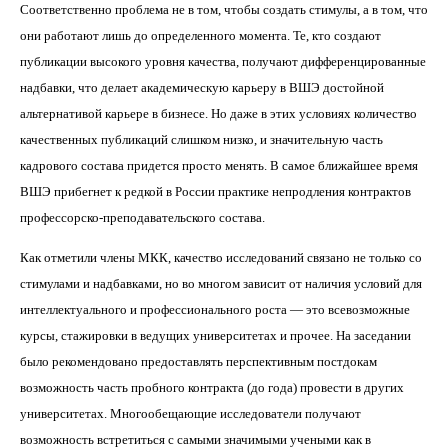
Соответственно проблема не в том, чтобы создать стимулы, а в том, что
они работают лишь до определенного момента. Те, кто создают
публикации высокого уровня качества, получают дифференцированные
надбавки, что делает академическую карьеру в ВШЭ достойной
альтернативой карьере в бизнесе. Но даже в этих условиях количество
качественных публикаций слишком низко, и значительную часть
кадрового состава придется просто менять. В самое ближайшее время
ВШЭ прибегнет к редкой в России практике непродления контрактов
профессорско-преподавательского состава.
Как отметили члены МКК, качество исследований связано не только со
стимулами и надбавками, но во многом зависит от наличия условий для
интеллектуального и профессионального роста — это всевозможные
курсы, стажировки в ведущих университетах и прочее. На заседании
было рекомендовано предоставлять перспективным постдокам
возможность часть пробного контракта (до года) провести в других
университетах. Многообещающие исследователи получают
возможность встретиться с самыми значимыми учеными как в