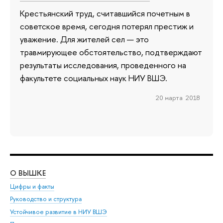
Крестьянский труд, считавшийся почетным в
советское время, сегодня потерял престиж и
уважение. Для жителей сел — это
травмирующее обстоятельство, подтверждают
результаты исследования, проведенного на
факультете социальных наук НИУ ВШЭ.
20 марта 2018
О ВЫШКЕ
ОБ
Цифры и факты
Ли
Руководство и структура
Дов
Устойчивое развитие в НИУ ВШЭ
Ол