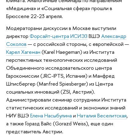
климата. Аналогичные семинары по направлениям
«Медицина» и «Социальная сфера» прошли в
Брюсселе 22-23 апреля.
Модераторами дискуссии в Москве выступили
директор
Форсайт-центра
ИСИЭЗ
ВШЭ
Александр
Соколов
— с российской стороны, с европейской —
Карел Хагеман
(Karel Haegeman) из Института
перспективных технологических исследований
Объединенного исследовательского центра
Еврокомиссии (JRC-IPTS, Испания) и Манфред
Шписбергер (Manfred Spiesberger) из Центра
социальных инноваций (ZSI, Австрия).
Администрировали семинар сотрудники Института
статистических исследований и экономики знаний
НИУ ВШЭ
Елена Насыбулина
и
Наталия Веселитская
,
а также Горазд Вайс (Gorazd Weiss), еще один
представитель Австрии.