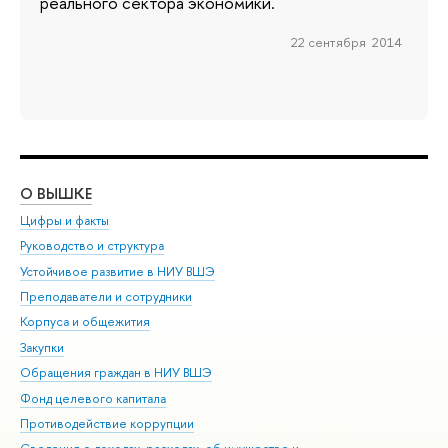
реального сектора экономики.
22 сентября 2014
О ВЫШКЕ
ОБ
Цифры и факты
Ли
Руководство и структура
Дов
Устойчивое развитие в НИУ ВШЭ
Ол
Преподаватели и сотрудники
При
Корпуса и общежития
Вы
Закупки
При
Обращения граждан в НИУ ВШЭ
Ас
Фонд целевого капитала
До
Противодействие коррупции
Цен